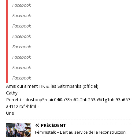
Facebook
Facebook
Facebook
Facebook
Facebook
Facebook
Facebook
Facebook
Amis qui aiment HK & les Saltimbanks (officiel)
Cathy
Porretti
·
d
o
s
t
o
n
p
S
r
e
a
i
c
0
4
i
0
a
7
8
m
6
2
t
2
h
t
t
2
5
3
a
3
i
i
1
g
1
u
h
9
3
a
6
5
7
a
4
1
1
2
2
5
f
7
h
f
m
l
·
Une
PRÉCÉDENT
Féministalk – L’art au service de la reconstruction