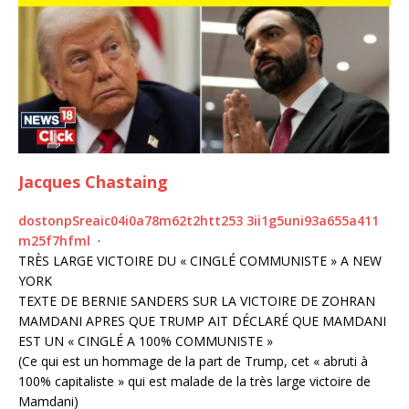
Jacques Chastaing
d
o
s
t
o
n
p
S
r
e
a
i
c
0
4
i
0
a
7
8
m
6
2
t
2
h
t
t
2
5
3
3
i
i
1
g
5
u
n
i
9
3
a
6
5
5
a
4
1
1
m
2
5
f
7
h
f
m
l
·
TRÈS LARGE VICTOIRE DU « CINGLÉ COMMUNISTE » A NEW
YORK
TEXTE DE BERNIE SANDERS SUR LA VICTOIRE DE ZOHRAN
MAMDANI APRES QUE TRUMP AIT DÉCLARÉ QUE MAMDANI
EST UN « CINGLÉ A 100% COMMUNISTE »
(Ce qui est un hommage de la part de Trump, cet « abruti à
100% capitaliste » qui est malade de la très large victoire de
Mamdani)