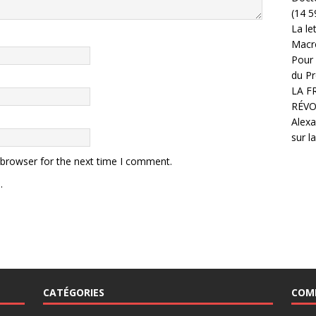
(14 5
La le
Macr
Pour 
du Pr
LA F
RÉVO
Alexa
sur l
 browser for the next time I comment.
.
CATÉGORIES
COM