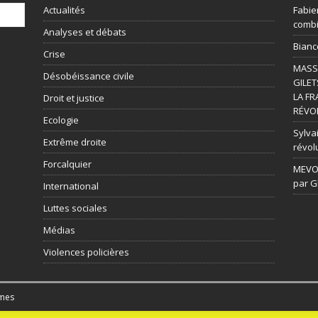
Actualités
Fabie
combi
Analyses et débats
Bianc
Crise
MASSI
Désobéissance civile
GILET
LA FR
Droit et justice
RÉVOL
Ecologie
Sylvai
Extrême droite
révol
Forcalquier
MEVOU
par G
International
Luttes sociales
Médias
Violences policières
mes