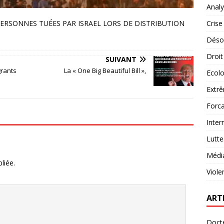
Analy
Crise
Désob
Droit
SUIVANT
grants
La « One Big Beautiful Bill »,
Ecolo
Extrê
Forca
Inter
Lutte
Médi
liée.
Viole
ART
Docte