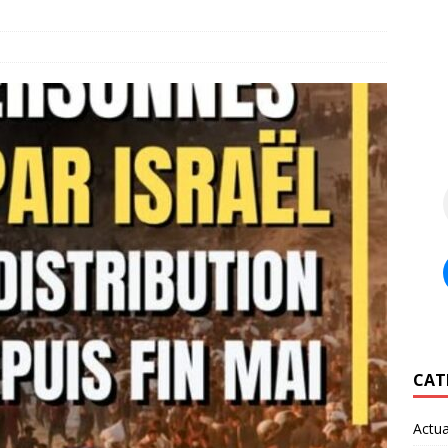
CAT
Actua