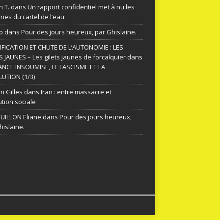
n T.
dans
Un rapport confidentiel met à nu les
nes du cartel de l’eau
o
dans
Pour des jours heureux, par Ghislaine.
FICATION ET CHUTE DE L’AUTONOMIE : LES
S JAUNES – Les gilets jaunes de forcalquier
dans
ANCE INSOUMISE, LE FASCISME ET LA
UTION (1/3)
n Gilles
dans
Iran : entre massacre et
ution sociale
ILLON Eliane
dans
Pour des jours heureux,
hislaine.