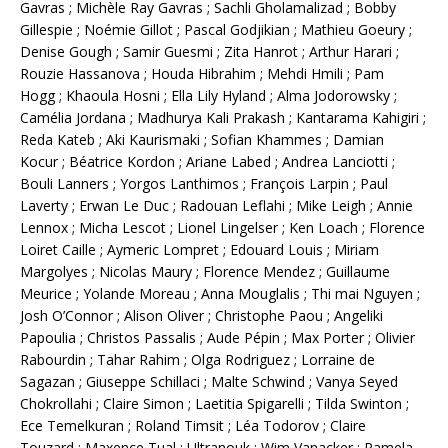
Gavras ; Michèle Ray Gavras ; Sachli Gholamalizad ; Bobby
Gillespie ; Noémie Gillot ; Pascal Godjikian ; Mathieu Goeury ;
Denise Gough ; Samir Guesmi ; Zita Hanrot ; Arthur Harari ;
Rouzie Hassanova ; Houda Hibrahim ; Mehdi Hmili ; Pam
Hogg ; Khaoula Hosni ; Ella Lily Hyland ; Alma Jodorowsky ;
Camélia Jordana ; Madhurya Kali Prakash ; Kantarama Kahigiri ;
Reda Kateb ; Aki Kaurismaki ; Sofian Khammes ; Damian
Kocur ; Béatrice Kordon ; Ariane Labed ; Andrea Lanciotti ;
Bouli Lanners ; Yorgos Lanthimos ; François Larpin ; Paul
Laverty ; Erwan Le Duc ; Radouan Leflahi ; Mike Leigh ; Annie
Lennox ; Micha Lescot ; Lionel Lingelser ; Ken Loach ; Florence
Loiret Caille ; Aymeric Lompret ; Edouard Louis ; Miriam
Margolyes ; Nicolas Maury ; Florence Mendez ; Guillaume
Meurice ; Yolande Moreau ; Anna Mouglalis ; Thi mai Nguyen ;
Josh O’Connor ; Alison Oliver ; Christophe Paou ; Angeliki
Papoulia ; Christos Passalis ; Aude Pépin ; Max Porter ; Olivier
Rabourdin ; Tahar Rahim ; Olga Rodriguez ; Lorraine de
Sagazan ; Giuseppe Schillaci ; Malte Schwind ; Vanya Seyed
Chokrollahi ; Claire Simon ; Laetitia Spigarelli ; Tilda Swinton ;
Ece Temelkuran ; Roland Timsit ; Léa Todorov ; Claire
Touzard ; Maxence Tual ; Ultranouk ; Wim Vanacker ; Pamela