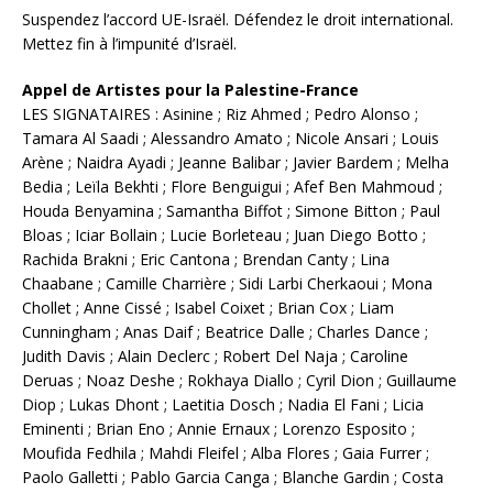
Suspendez l’accord UE-Israël. Défendez le droit international.
Mettez fin à l’impunité d’Israël.
Appel de Artistes pour la Palestine-France
LES SIGNATAIRES : Asinine ; Riz Ahmed ; Pedro Alonso ;
Tamara Al Saadi ; Alessandro Amato ; Nicole Ansari ; Louis
Arène ; Naidra Ayadi ; Jeanne Balibar ; Javier Bardem ; Melha
Bedia ; Leïla Bekhti ; Flore Benguigui ; Afef Ben Mahmoud ;
Houda Benyamina ; Samantha Biffot ; Simone Bitton ; Paul
Bloas ; Iciar Bollain ; Lucie Borleteau ; Juan Diego Botto ;
Rachida Brakni ; Eric Cantona ; Brendan Canty ; Lina
Chaabane ; Camille Charrière ; Sidi Larbi Cherkaoui ; Mona
Chollet ; Anne Cissé ; Isabel Coixet ; Brian Cox ; Liam
Cunningham ; Anas Daif ; Beatrice Dalle ; Charles Dance ;
Judith Davis ; Alain Declerc ; Robert Del Naja ; Caroline
Deruas ; ​​Noaz Deshe ; Rokhaya Diallo ; Cyril Dion ; Guillaume
Diop ; Lukas Dhont ; Laetitia Dosch ; Nadia El Fani ; Licia
Eminenti ; Brian Eno ; Annie Ernaux ; Lorenzo Esposito ;
Moufida Fedhila ; Mahdi Fleifel ; Alba Flores ; Gaia Furrer ;
Paolo Galletti ; Pablo Garcia Canga ; Blanche Gardin ; Costa