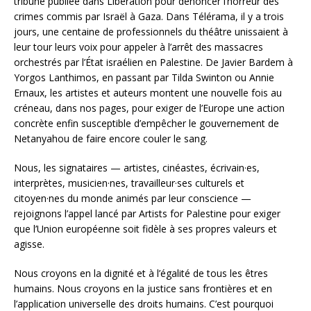
tribune publiée dans Libération pour dénoncer l’horreur des
crimes commis par Israël à Gaza. Dans Télérama, il y a trois
jours, une centaine de professionnels du théâtre unissaient à
leur tour leurs voix pour appeler à l’arrêt des massacres
orchestrés par l’État israélien en Palestine. De Javier Bardem à
Yorgos Lanthimos, en passant par Tilda Swinton ou Annie
Ernaux, les artistes et auteurs montent une nouvelle fois au
créneau, dans nos pages, pour exiger de l’Europe une action
concrète enfin susceptible d’empêcher le gouvernement de
Netanyahou de faire encore couler le sang.
Nous, les signataires — artistes, cinéastes, écrivain·es,
interprètes, musicien·nes, travailleur·ses culturels et
citoyen·nes du monde animés par leur conscience —
rejoignons l’appel lancé par Artists for Palestine pour exiger
que l’Union européenne soit fidèle à ses propres valeurs et
agisse.
Nous croyons en la dignité et à l’égalité de tous les êtres
humains. Nous croyons en la justice sans frontières et en
l’application universelle des droits humains. C’est pourquoi