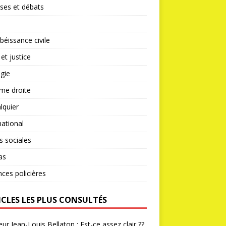
ses et débats
éissance civile
 et justice
gie
me droite
lquier
national
s sociales
as
nces policières
ICLES LES PLUS CONSULTÉS
ur Jean-Louis Bellaton : Est-ce assez clair ??