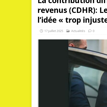
La contribution dif
revenus (CDHR): L
l’idée « trop injust
17 juillet 2025
Actualités
0