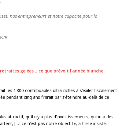
.
ises, nos entrepreneurs et notre capacité pour la
ment
 retraites gelées… ce que prévoit l’année blanche
it les 1 800 contribuables ultra-riches à s’exiler fiscalement
iquée pendant cinq ans finirait par s’éteindre au-delà de ce
plus attractif, qu’il n’y a plus d’investissements, qu’on a des
rtent, […] ce n’est pas notre objectif », a-t-elle insisté.