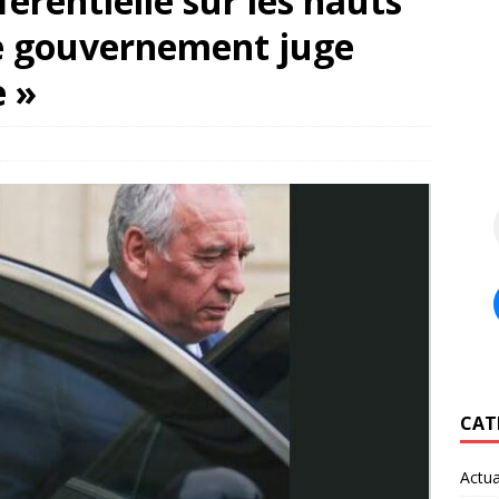
férentielle sur les hauts
e gouvernement juge
e »
CAT
Actua