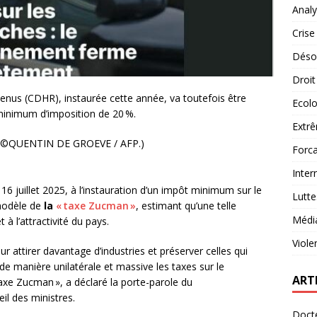
Analy
Crise
Désob
Droit
revenus (CDHR), instaurée cette année, va toutefois être
Ecolo
minimum d’imposition de 20 %.
Extrê
(©QUENTIN DE GROEVE / AFP.)
Forca
Inter
6 juillet 2025, à l’instauration d’un impôt minimum sur le
Lutte
 modèle de
la
« taxe Zucman »
, estimant qu’une telle
Médi
 à l’attractivité du pays.
Viole
r attirer davantage d’industries et préserver celles qui
de manière unilatérale et massive les taxes sur le
ART
taxe Zucman », a déclaré la porte-parole du
il des ministres.
Docte