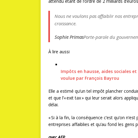
attendu étant de l’ordre de 2 milliards d’euros
Nous ne voulons pas affaiblir nos entrepr
croissance.
Sophie Primas
Porte-parole du gouverne
À lire aussi
Impôts en hausse, aides sociales et
voulue par François Bayrou
Elle a estimé qu’un tel impôt plancher conduira
et que l’« exit tax » qui leur serait alors appl
délai.
« Si à la fin, la conséquence c’est qu’on n’est 
entreprises affaiblies et qu’au fond les gens pa
avec AFP.