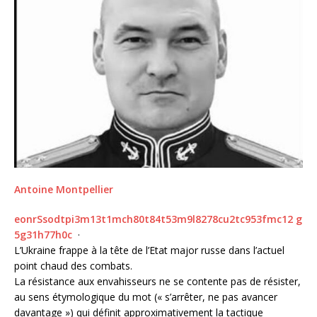
Antoine Montpellier
e
o
n
r
S
s
o
d
t
p
i
3
m
1
3
t
1
m
c
h
8
0
t
8
4
t
5
3
m
9
l
8
2
7
8
c
u
2
t
c
9
5
3
f
m
c
1
2
g
5
g
3
1
h
7
7
h
0
c
·
L’Ukraine frappe à la tête de l’Etat major russe dans l’actuel
point chaud des combats.
La résistance aux envahisseurs ne se contente pas de résister,
au sens étymologique du mot (« s’arrêter, ne pas avancer
davantage ») qui définit approximativement la tactique