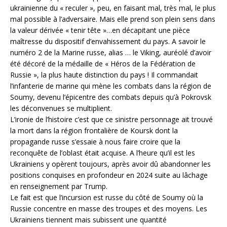
ukrainienne du « reculer », peu, en faisant mal, très mal, le plus
mal possible à l’adversaire. Mais elle prend son plein sens dans
la valeur dérivée « tenir tête »…en décapitant une pièce
maîtresse du dispositif d’envahissement du pays. A savoir le
numéro 2 de la Marine russe, alias … le Viking, auréolé d’avoir
été décoré de la médaille de « Héros de la Fédération de
Russie », la plus haute distinction du pays ! Il commandait
l’infanterie de marine qui mène les combats dans la région de
Soumy, devenu l’épicentre des combats depuis qu’à Pokrovsk
les déconvenues se multiplient.
L’ironie de l’histoire c’est que ce sinistre personnage ait trouvé
la mort dans la région frontalière de Koursk dont la
propagande russe s’essaie à nous faire croire que la
reconquête de l’oblast était acquise. A l’heure qu’il est les
Ukrainiens y opèrent toujours, après avoir dû abandonner les
positions conquises en profondeur en 2024 suite au lâchage
en renseignement par Trump.
Le fait est que l’incursion est russe du côté de Soumy où la
Russie concentre en masse des troupes et des moyens. Les
Ukrainiens tiennent mais subissent une quantité