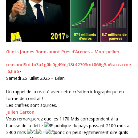
Gilets Jaunes Rond-point Prés d’Arènes – Montpellier
r
e
p
s
o
n
d
S
o
t
1
i
i
3
u
1
g
0
l
c
0
g
4
9
h
l
j
1
8
t
4
2
7
0
3
m
t
0
6
6
g
5
a
6
i
a
c
i
:
a
m
e
6
,
l
l
a
6
·
Samedi 26 juillet 2025 – Bilan
Un rappel de la réalité avec cette création infographique en
forme de constat !
Les chiffres sont sourcés.
Julien Carton
Vous remarquerez que les 1170 Mds correspondent à la
hausse de la dette
publique du pays passant 2100 mds a
3400 mds
donc on peut légitimement dire qu’ils