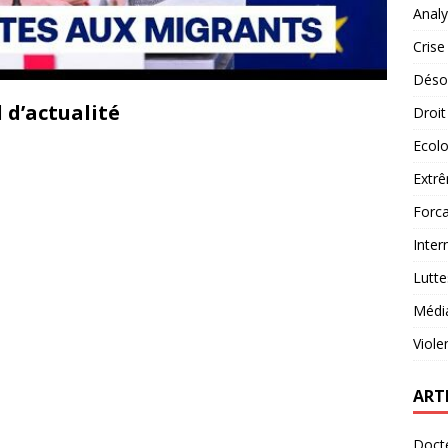
Analy
Crise
Désob
 d’actualité
Droit
Ecolo
Extrê
Forca
Inter
Lutte
Médi
Viole
ART
Docte