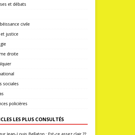
ses et débats
éissance civile
 et justice
gie
me droite
lquier
national
s sociales
as
nces policières
ICLES LES PLUS CONSULTÉS
ur Jean-Louis Bellaton : Est-ce assez clair ??