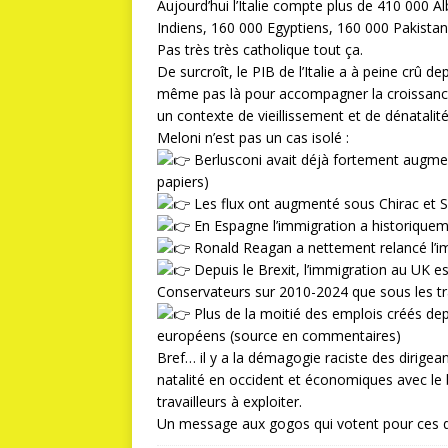
Aujourd’hui l’Italie compte plus de 410 000 
Indiens, 160 000 Egyptiens, 160 000 Pakista
Pas très très catholique tout ça.
De surcroît, le PIB de l’Italie a à peine crû 
même pas là pour accompagner la croissance
un contexte de vieillissement et de dénatalité
Meloni n’est pas un cas isolé :
Berlusconi avait déjà fortement augment
papiers)
Les flux ont augmenté sous Chirac et S
En Espagne l’immigration a historiquem
Ronald Reagan a nettement relancé l’im
Depuis le Brexit, l’immigration au UK es
Conservateurs sur 2010-2024 que sous les tra
Plus de la moitié des emplois créés de
européens (source en commentaires)
Bref… il y a la démagogie raciste des dirigea
natalité en occident et économiques avec le
travailleurs à exploiter.
Un message aux gogos qui votent pour ces di