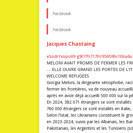
Facebook
Facebook
Jacques Chastaing
e
S
o
d
r
t
s
n
p
o
6
9
g
9
l
1
f
h
7
1
7
h
t
9
5
6
5
9
h
i
1
l
0
i
a
6
u
MELONI AVAIT PROMIS DE FERMER LES F
…. ELLE OUVRE GRAND LES PORTES DE L’I
WELCOME REFUGEES
Giorgia Meloni, la dirigeante xénophobe, raci
fermer les frontières, va de nouveau accueilli
après en avoir déjà accueilli 500 000 sur la 
En 2024, 382 071 étrangers se sont installés 
760 000 étrangers se sont installés en Italie
Selon l’Istat, les Ukrainiens constituent le g
en 2023-2024, suivis par les Albanais, les Ba
Pakistanais, les Argentins et les Tunisiens 