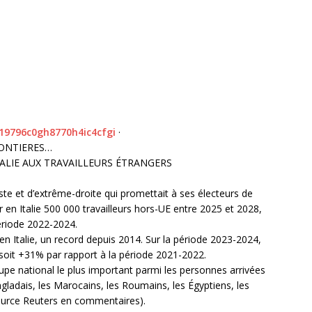
1
9
7
9
6
c
0
g
h
8
7
7
0
h
4
i
c
4
c
f
g
i
·
RONTIERES…
TALIE AUX TRAVAILLEURS ÉTRANGERS
ste et d’extrême-droite qui promettait à ses électeurs de
r en Italie 500 000 travailleurs hors-UE entre 2025 et 2028,
période 2022-2024.
en Italie, un record depuis 2014. Sur la période 2023-2024,
, soit +31% par rapport à la période 2021-2022.
roupe national le plus important parmi les personnes arrivées
ngladais, les Marocains, les Roumains, les Égyptiens, les
(source Reuters en commentaires).