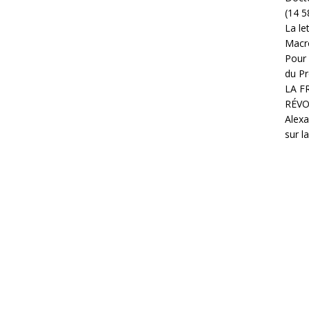
(14 5
La le
Macr
Pour 
du Pr
LA F
RÉVO
Alexa
sur l