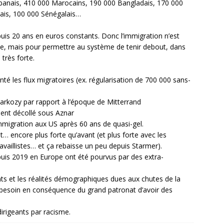
Albanais, 410 000 Marocains, 190 000 Bangladais, 170 000
nais, 100 000 Sénégalais…
depuis 20 ans en euros constants. Donc l’immigration n’est
, mais pour permettre au système de tenir debout, dans
 très forte.
é les flux migratoires (ex. régularisation de 700 000 sans-
arkozy par rapport à l’époque de Mitterrand
ent décollé sous Aznar
migration aux US après 60 ans de quasi-gel.
t… encore plus forte qu’avant (et plus forte avec les
vaillistes… et ça rebaisse un peu depuis Starmer).
puis 2019 en Europe ont été pourvus par des extra-
nts et les réalités démographiques dues aux chutes de la
 besoin en conséquence du grand patronat d’avoir des
rigeants par racisme.