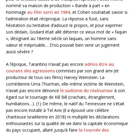
nommé sa maison de production « Bande à part » en
hommage
au film sorti en 1964
, et Cohen souhaitait savoir si
l’admiration était réciproque. La réponse a fusé, sans
hésitation ou tentative d’adoucir le propos, et pour exprimer
son dédain, Godard était allé déterrer ce vieux mot de « faquin
», désignant au 18eme siècle un laquais, un homme sans
valeur et méprisable… D’où pouvait bien venir un jugement
aussi sévère ?
A l’époque, Tarantino n’avait pas encore
admis être au
courant des agressions
commises par son grand ami (et
producteur de tous ses films) Harvey Weinstein. La
comédienne Uma Thurman, elle-même victime de Weinstein,
n’avait pas encore dénoncé
le sadisme du réalisateur
à son
égard sur le tournage de Kill Bill (crachats, étranglement,
humiliations…). (1) De même, le natif du Tennessee ne s’était
pas encore installé à Tel Aviv (il a épousé une célèbre
chanteuse israélienne en 2018) ni multiplié les déclarations
enthousiastes sur la qualité de vie dans la capitale économique
du pays occupant, allant jusqu’à faire
la tournée des