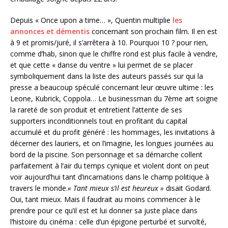
Depuis « Once upon a time… », Quentin multiplie
les
annonces et démentis
concernant son prochain film. Il en est
à 9 et promis/juré, il s’arrêtera à 10. Pourquoi 10 ? pour rien,
comme d’hab, sinon que le chiffre rond est plus facile à vendre,
et que cette « danse du ventre » lui permet de se placer
symboliquement dans la liste des auteurs passés sur qui la
presse a beaucoup spéculé concernant leur œuvre ultime : les
Leone, Kubrick, Coppola… Le businessman du 7ème art soigne
la rareté de son produit et entretient l’attente de ses
supporters inconditionnels tout en profitant du capital
accumulé et du profit généré : les hommages, les invitations à
décerner des lauriers, et on l’imagine, les longues journées au
bord de la piscine. Son personnage et sa démarche collent
parfaitement à l’air du temps cynique et violent dont on peut
voir aujourd’hui tant d’incarnations dans le champ politique à
travers le monde.
« Tant mieux s’il est heureux »
disait Godard.
Oui, tant mieux. Mais il faudrait au moins commencer à le
prendre pour ce qu’il est et lui donner sa juste place dans
l’histoire du cinéma : celle d’un épigone perturbé et survolté,