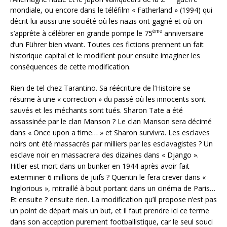
mondiale, ou encore dans le téléfilm « Fatherland » (1994) qui
décrit lui aussi une société où les nazis ont gagné et où on
ème
s’apprête à célébrer en grande pompe le 75
anniversaire
d’un Führer bien vivant. Toutes ces fictions prennent un fait
historique capital et le modifient pour ensuite imaginer les
conséquences de cette modification.
Rien de tel chez Tarantino. Sa réécriture de l’Histoire se
résume à une « correction » du passé où les innocents sont
sauvés et les méchants sont tués. Sharon Tate a été
assassinée par le clan Manson ? Le clan Manson sera décimé
dans « Once upon a time… » et Sharon survivra. Les esclaves
noirs ont été massacrés par milliers par les esclavagistes ? Un
esclave noir en massacrera des dizaines dans « Django ».
Hitler est mort dans un bunker en 1944 après avoir fait
exterminer 6 millions de juifs ? Quentin le fera crever dans «
Inglorious », mitraillé à bout portant dans un cinéma de Paris…
Et ensuite ? ensuite rien. La modification qu’il propose n’est pas
un point de départ mais un but, et il faut prendre ici ce terme
dans son acception purement footballistique, car le seul souci