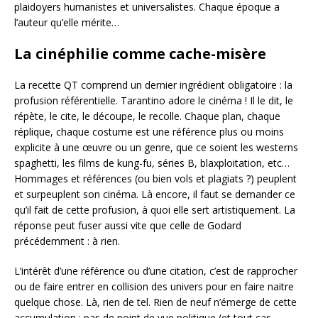
plaidoyers humanistes et universalistes. Chaque époque a
l’auteur qu’elle mérite…
La cinéphilie comme cache-misère
La recette QT comprend un dernier ingrédient obligatoire : la
profusion référentielle. Tarantino adore le cinéma ! Il le dit, le
répète, le cite, le découpe, le recolle. Chaque plan, chaque
réplique, chaque costume est une référence plus ou moins
explicite à une œuvre ou un genre, que ce soient les westerns
spaghetti, les films de kung-fu, séries B, blaxploitation, etc…
Hommages et références (ou bien vols et plagiats ?) peuplent
et surpeuplent son cinéma. Là encore, il faut se demander ce
qu’il fait de cette profusion, à quoi elle sert artistiquement. La
réponse peut fuser aussi vite que celle de Godard
précédemment : à rien.
L’intérêt d’une référence ou d’une citation, c’est de rapprocher
ou de faire entrer en collision des univers pour en faire naitre
quelque chose. Là, rien de tel. Rien de neuf n’émerge de cette
accumulation : pas de point de vue politique (et tout cas