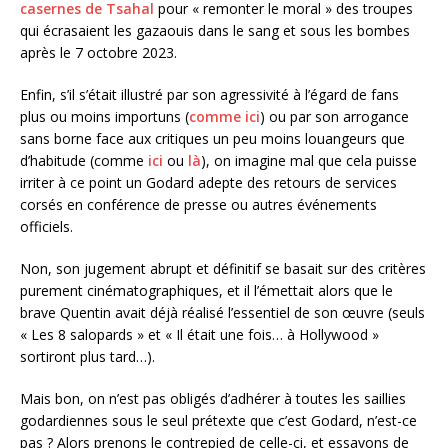
casernes de Tsahal
pour « remonter le moral » des troupes
qui écrasaient les gazaouis dans le sang et sous les bombes
après le 7 octobre 2023.
Enfin, s’il s’était illustré par son agressivité à l’égard de fans
plus ou moins importuns (
comme ici
) ou par son arrogance
sans borne face aux critiques un peu moins louangeurs que
d’habitude (comme
ici
ou
là
), on imagine mal que cela puisse
irriter à ce point un Godard adepte des retours de services
corsés en conférence de presse ou autres événements
officiels.
Non, son jugement abrupt et définitif se basait sur des critères
purement cinématographiques, et il l’émettait alors que le
brave Quentin avait déjà réalisé l’essentiel de son œuvre (seuls
« Les 8 salopards » et « Il était une fois… à Hollywood »
sortiront plus tard…).
Mais bon, on n’est pas obligés d’adhérer à toutes les saillies
godardiennes sous le seul prétexte que c’est Godard, n’est-ce
pas ? Alors prenons le contrepied de celle-ci, et essayons de