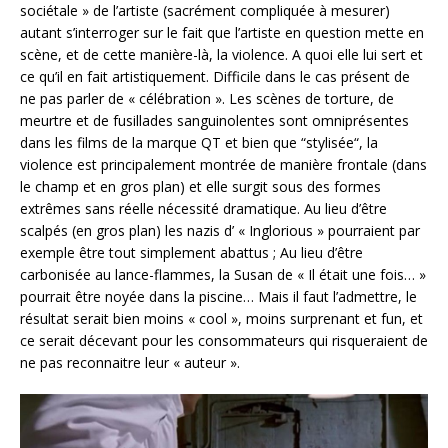
sociétale » de l’artiste (sacrément compliquée à mesurer)
autant s’interroger sur le fait que l’artiste en question mette en
scène, et de cette manière-là, la violence. A quoi elle lui sert et
ce qu’il en fait artistiquement. Difficile dans le cas présent de
ne pas parler de « célébration ». Les scènes de torture, de
meurtre et de fusillades sanguinolentes sont omniprésentes
dans les films de la marque QT et bien que “stylisée“, la
violence est principalement montrée de manière frontale (dans
le champ et en gros plan) et elle surgit sous des formes
extrêmes sans réelle nécessité dramatique. Au lieu d’être
scalpés (en gros plan) les nazis d’ « Inglorious » pourraient par
exemple être tout simplement abattus ; Au lieu d’être
carbonisée au lance-flammes, la Susan de « Il était une fois… »
pourrait être noyée dans la piscine… Mais il faut l’admettre, le
résultat serait bien moins « cool », moins surprenant et fun, et
ce serait décevant pour les consommateurs qui risqueraient de
ne pas reconnaitre leur « auteur ».