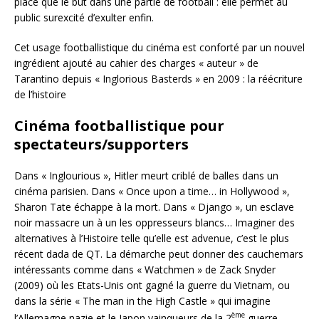
place que le but dans une partie de football : elle permet au
public surexcité d’exulter enfin.
Cet usage footballistique du cinéma est conforté par un nouvel
ingrédient ajouté au cahier des charges « auteur » de
Tarantino depuis « Inglorious Basterds » en 2009 : la réécriture
de l’histoire
Cinéma footballistique pour
spectateurs/supporters
Dans « Inglourious », Hitler meurt criblé de balles dans un
cinéma parisien. Dans « Once upon a time… in Hollywood »,
Sharon Tate échappe à la mort. Dans « Django », un esclave
noir massacre un à un les oppresseurs blancs… Imaginer des
alternatives à l’Histoire telle qu’elle est advenue, c’est le plus
récent dada de QT. La démarche peut donner des cauchemars
intéressants comme dans « Watchmen » de Zack Snyder
(2009) où les Etats-Unis ont gagné la guerre du Vietnam, ou
dans la série « The man in the High Castle » qui imagine
ème
l’Allemagne nazie et le Japon vainqueurs de la 2
guerre