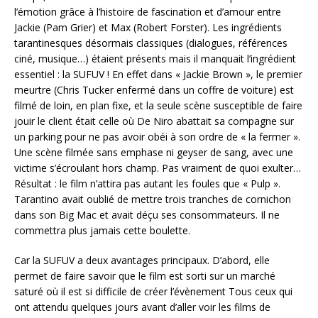
l’émotion grâce à l’histoire de fascination et d’amour entre
Jackie (Pam Grier) et Max (Robert Forster). Les ingrédients
tarantinesques désormais classiques (dialogues, références
ciné, musique…) étaient présents mais il manquait l’ingrédient
essentiel : la SUFUV ! En effet dans « Jackie Brown », le premier
meurtre (Chris Tucker enfermé dans un coffre de voiture) est
filmé de loin, en plan fixe, et la seule scène susceptible de faire
jouir le client était celle où De Niro abattait sa compagne sur
un parking pour ne pas avoir obéi à son ordre de « la fermer ».
Une scène filmée sans emphase ni geyser de sang, avec une
victime s’écroulant hors champ. Pas vraiment de quoi exulter…
Résultat : le film n’attira pas autant les foules que « Pulp ».
Tarantino avait oublié de mettre trois tranches de cornichon
dans son Big Mac et avait déçu ses consommateurs. Il ne
commettra plus jamais cette boulette.
Car la SUFUV a deux avantages principaux. D’abord, elle
permet de faire savoir que le film est sorti sur un marché
saturé où il est si difficile de créer l’évènement Tous ceux qui
ont attendu quelques jours avant d’aller voir les films de