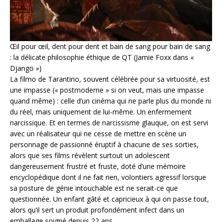
Œil pour œil, dent pour dent et bain de sang pour bain de sang
: la délicate philosophie éthique de QT (Jamie Foxx dans «
Django »)
La filmo de Tarantino, souvent célébrée pour sa virtuosité, est
une impasse (« postmoderne » si on veut, mais une impasse
quand même) : celle d’un cinéma qui ne parle plus du monde ni
du réel, mais uniquement de lui-même. Un enfermement
narcissique. Et en termes de narcissisme glauque, on est servi
avec un réalisateur qui ne cesse de mettre en scène un
personnage de passionné éruptif à chacune de ses sorties,
alors que ses films révèlent surtout un adolescent
dangereusement frustré et fruste, doté d’une mémoire
encyclopédique dont il ne fait rien, volontiers agressif lorsque
sa posture de génie intouchable est ne serait-ce que
questionnée. Un enfant gâté et capricieux à qui on passe tout,
alors qu’il sert un produit profondément infect dans un
emballage soigné depuis 22 ans.