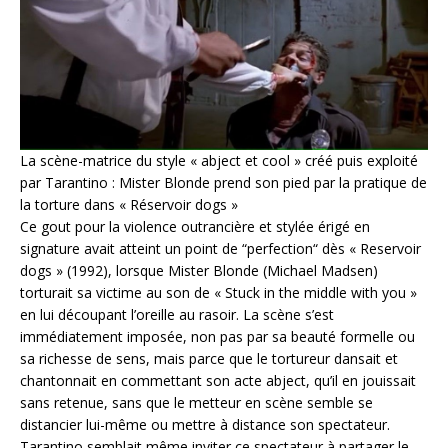
La scène-matrice du style « abject et cool » créé puis exploité
par Tarantino : Mister Blonde prend son pied par la pratique de
la torture dans « Réservoir dogs »
Ce gout pour la violence outrancière et stylée érigé en
signature avait atteint un point de “perfection“ dès « Reservoir
dogs » (1992), lorsque Mister Blonde (Michael Madsen)
torturait sa victime au son de « Stuck in the middle with you »
en lui découpant l’oreille au rasoir. La scène s’est
immédiatement imposée, non pas par sa beauté formelle ou
sa richesse de sens, mais parce que le tortureur dansait et
chantonnait en commettant son acte abject, qu’il en jouissait
sans retenue, sans que le metteur en scène semble se
distancier lui-même ou mettre à distance son spectateur.
Tarantino semblait même inviter ce spectateur à partager le