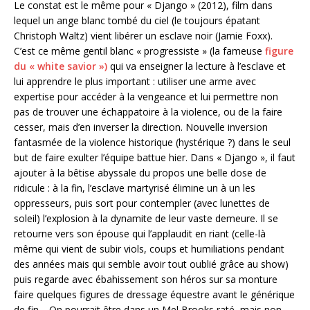
Le constat est le même pour « Django » (2012), film dans
lequel un ange blanc tombé du ciel (le toujours épatant
Christoph Waltz) vient libérer un esclave noir (Jamie Foxx).
C’est ce même gentil blanc « progressiste » (la fameuse
figure
du « white savior »)
qui va enseigner la lecture à l’esclave et
lui apprendre le plus important : utiliser une arme avec
expertise pour accéder à la vengeance et lui permettre non
pas de trouver une échappatoire à la violence, ou de la faire
cesser, mais d’en inverser la direction. Nouvelle inversion
fantasmée de la violence historique (hystérique ?) dans le seul
but de faire exulter l’équipe battue hier. Dans « Django », il faut
ajouter à la bêtise abyssale du propos une belle dose de
ridicule : à la fin, l’esclave martyrisé élimine un à un les
oppresseurs, puis sort pour contempler (avec lunettes de
soleil) l’explosion à la dynamite de leur vaste demeure. Il se
retourne vers son épouse qui l’applaudit en riant (celle-là
même qui vient de subir viols, coups et humiliations pendant
des années mais qui semble avoir tout oublié grâce au show)
puis regarde avec ébahissement son héros sur sa monture
faire quelques figures de dressage équestre avant le générique
de fin… On pourrait être dans un Mel Brooks raté, mais non,