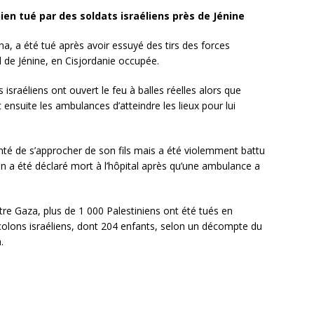
ien tué par des soldats israéliens près de Jénine
a, a été tué après avoir essuyé des tirs des forces
d de Jénine, en Cisjordanie occupée.
 israéliens ont ouvert le feu à balles réelles alors que
ensuite les ambulances d’atteindre les lieux pour lui
enté de s’approcher de son fils mais a été violemment battu
çon a été déclaré mort à l’hôpital après qu’une ambulance a
ntre Gaza, plus de 1 000 Palestiniens ont été tués en
colons israéliens, dont 204 enfants, selon un décompte du
.