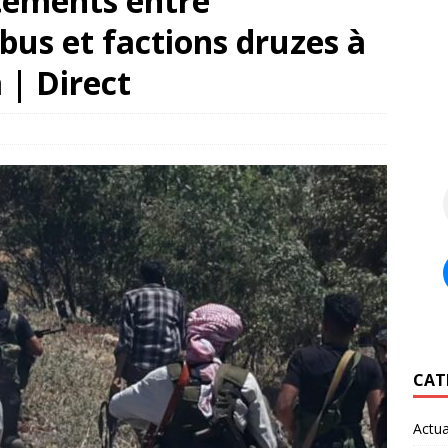
tements entre
bus et factions druzes à
 | Direct
CAT
Actua