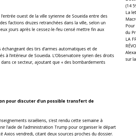
(14 5
La le
l’entrée ouest de la ville syrienne de Soueida entre des
Macr
s factions druzes retranchées dans la ville, selon un
Pour 
eux jours après le cessez-le-feu censé mettre fin aux
du Pr
LA F
RÉVO
s échangeant des tirs d’armes automatiques et de
Alexa
s à l’intérieur de Soueida. L’Observatoire syrien des droits
sur l
dans ce secteur, ajoutant que « des bombardements
n pour discuter d’un possible transfert de
enseignements israéliens, s’est rendu cette semaine à
nir l’aide de l’administration Trump pour organiser le départ
té Axios vendredi, citant deux sources proches du dossier.