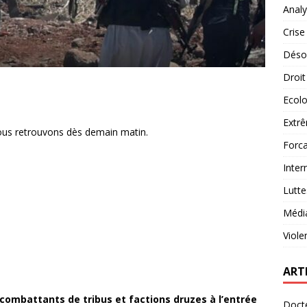
Analy
Crise
Désob
Droit
Ecolo
Extrê
 nous retrouvons dès demain matin.
Forca
Inter
Lutte
Médi
Viole
ART
 combattants de tribus et factions druzes à l’entrée
Docte