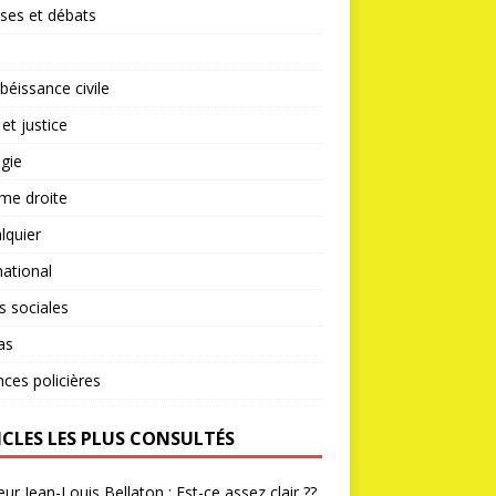
ses et débats
éissance civile
 et justice
gie
me droite
lquier
national
s sociales
as
nces policières
ICLES LES PLUS CONSULTÉS
ur Jean-Louis Bellaton : Est-ce assez clair ??