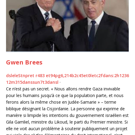
Gwen Brees
d
s
le
le
S
t
n
p
r
et
r
4
8
3
et
9
4
p
g
6
,
2
1
4
b
2
c
4
5
et
0
l
et
c
2
f
dans
:
2
h
1
2
3
6
1
2
m
3
1
5
dans
s
un
7
t
3
dans
l
·
Ce n’est pas un secret. « Nous allons rendre Gaza invivable
pour les humains jusqu’à ce que la population parte, et nous
ferons alors la même chose en Judée-Samarie » – terme
biblique désignant la Cisjordanie. La personne qui exprime de
manière si limpide les intentions du gouvernement israélien est
Gila Gamliel, ministre du Likoud, le parti du Premier ministre. Si
elle ne voit aucun problème à soutenir publiquement un projet