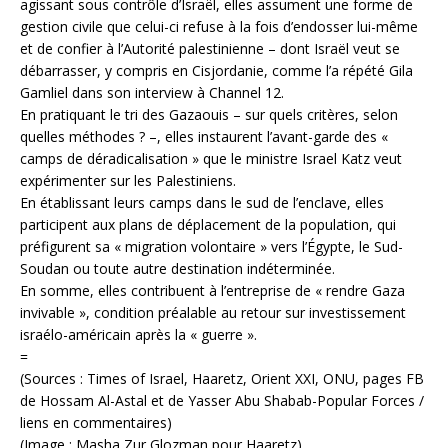
agissant sous contrôle d’Israël, elles assument une forme de
gestion civile que celui-ci refuse à la fois d’endosser lui-même
et de confier à l’Autorité palestinienne – dont Israël veut se
débarrasser, y compris en Cisjordanie, comme l’a répété Gila
Gamliel dans son interview à Channel 12.
En pratiquant le tri des Gazaouis – sur quels critères, selon
quelles méthodes ? –, elles instaurent l’avant-garde des «
camps de déradicalisation » que le ministre Israel Katz veut
expérimenter sur les Palestiniens.
En établissant leurs camps dans le sud de l’enclave, elles
participent aux plans de déplacement de la population, qui
préfigurent sa « migration volontaire » vers l’Égypte, le Sud-
Soudan ou toute autre destination indéterminée.
En somme, elles contribuent à l’entreprise de « rendre Gaza
invivable », condition préalable au retour sur investissement
israélo-américain après la « guerre ».
=
(Sources : Times of Israel, Haaretz, Orient XXI, ONU, pages FB
de Hossam Al-Astal et de Yasser Abu Shabab-Popular Forces /
liens en commentaires)
(Image : Masha Zur Glozman pour Haaretz)