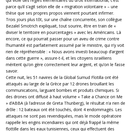
qui viole des règles élémentaires du droit international, c’est
parce qu’il s’agit selon elle de « migration volontaire » – une
thèse que ses propres propos viennent pourtant infirmer.
Trois jours plus tôt, sur une chaîne concurrente, son collègue
Bezalel Smotrich expliquait, tout sourire, être en train de «
diviser le territoire en pourcentages » avec les Américains. Là
encore, ce qui pourrait passer pour un aveu de crime contre
l’humanité est parfaitement assumé par le ministre, qui n’y voit
rien de répréhensible : « Nous avons investi beaucoup d’argent
dans cette guerre », assure-t-il, et les citoyens israéliens
méritent qu’on gère correctement leur argent, et qu’on le fasse
savoir.
Cette nuit, les 51 navires de la Global Sumud Flotilla ont été
attaqués au large de la Grèce par 12 drones brouillant les
communications, larguant bombes et produits chimiques. Si
des drones ont diffusé à haut volume « Take a Chance on Me
» d’ABBA (à l’adresse de Greta Thunberg), le résultat n’a rien de
drôle : 12 bateaux ont été touchés, dont 4 endommagés. Les
attaques ne sont pas revendiquées, mais le mode opératoire
rappelle les engins incendiaires qui ont déjà frappé la même
flottille dans les eaux tunisiennes, ceux qui effectuent des