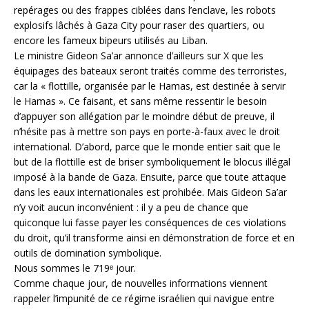
repérages ou des frappes ciblées dans l’enclave, les robots
explosifs lâchés à Gaza City pour raser des quartiers, ou
encore les fameux bipeurs utilisés au Liban.
Le ministre Gideon Sa’ar annonce d’ailleurs sur X que les
équipages des bateaux seront traités comme des terroristes,
car la « flottille, organisée par le Hamas, est destinée à servir
le Hamas ». Ce faisant, et sans même ressentir le besoin
d’appuyer son allégation par le moindre début de preuve, il
n’hésite pas à mettre son pays en porte-à-faux avec le droit
international. D’abord, parce que le monde entier sait que le
but de la flottille est de briser symboliquement le blocus illégal
imposé à la bande de Gaza. Ensuite, parce que toute attaque
dans les eaux internationales est prohibée. Mais Gideon Sa’ar
n’y voit aucun inconvénient : il y a peu de chance que
quiconque lui fasse payer les conséquences de ces violations
du droit, qu’il transforme ainsi en démonstration de force et en
outils de domination symbolique.
Nous sommes le 719ᵉ jour.
Comme chaque jour, de nouvelles informations viennent
rappeler l’impunité de ce régime israélien qui navigue entre