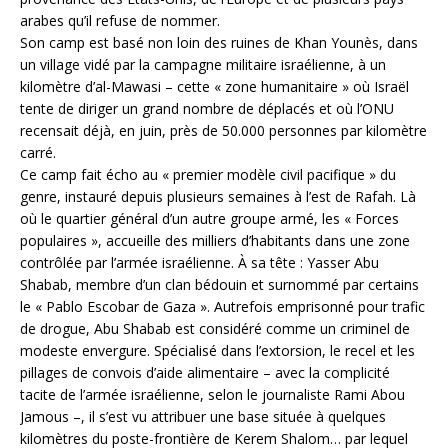
arabes qu’il refuse de nommer.
Son camp est basé non loin des ruines de Khan Younès, dans
un village vidé par la campagne militaire israélienne, à un
kilomètre d’al-Mawasi – cette « zone humanitaire » où Israël
tente de diriger un grand nombre de déplacés et où l’ONU
recensait déjà, en juin, près de 50.000 personnes par kilomètre
carré.
Ce camp fait écho au « premier modèle civil pacifique » du
genre, instauré depuis plusieurs semaines à l’est de Rafah. Là
où le quartier général d’un autre groupe armé, les « Forces
populaires », accueille des milliers d’habitants dans une zone
contrôlée par l’armée israélienne. À sa tête : Yasser Abu
Shabab, membre d’un clan bédouin et surnommé par certains
le « Pablo Escobar de Gaza ». Autrefois emprisonné pour trafic
de drogue, Abu Shabab est considéré comme un criminel de
modeste envergure. Spécialisé dans l’extorsion, le recel et les
pillages de convois d’aide alimentaire – avec la complicité
tacite de l’armée israélienne, selon le journaliste Rami Abou
Jamous –, il s’est vu attribuer une base située à quelques
kilomètres du poste-frontière de Kerem Shalom… par lequel