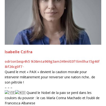
Isabelle Czifra
o
d
r
t
o
n
S
e
s
p
4
h
5
9
i
3
6
m
t
a
9
6
9
g
3
a
m
3
4
9
m
l
0
3
f
1
l
i
m
l
l
h
a
1
5
g
4
6
f
8
i
f
2
6
c
g
0
f
7
·
Quand le mot « PAIX » devient la caution morale pour
intervenir militairement pour renverser une nation riche.. de
son pétrole !
– – –
Quand le Nobel de la paix se perd dans les
couloirs du pouvoir : le cas María Corina Machado et l’oubli de
Francesca Albanese