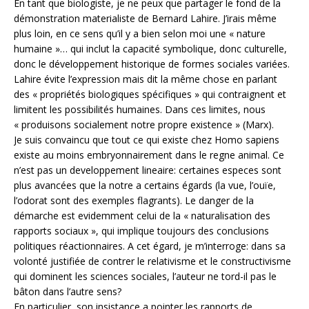
En tant que biologiste, je ne peux que partager le fond de la
démonstration materialiste de Bernard Lahire. J’irais même
plus loin, en ce sens qu’il y a bien selon moi une « nature
humaine »… qui inclut la capacité symbolique, donc culturelle,
donc le développement historique de formes sociales variées.
Lahire évite l’expression mais dit la même chose en parlant
des « propriétés biologiques spécifiques » qui contraignent et
limitent les possibilités humaines. Dans ces limites, nous
« produisons socialement notre propre existence » (Marx).
Je suis convaincu que tout ce qui existe chez Homo sapiens
existe au moins embryonnairement dans le regne animal. Ce
n’est pas un developpement lineaire: certaines especes sont
plus avancées que la notre a certains égards (la vue, l’ouïe,
l’odorat sont des exemples flagrants). Le danger de la
démarche est evidemment celui de la « naturalisation des
rapports sociaux », qui implique toujours des conclusions
politiques réactionnaires. A cet égard, je m’interroge: dans sa
volonté justifiée de contrer le relativisme et le constructivisme
qui dominent les sciences sociales, l’auteur ne tord-il pas le
bâton dans l’autre sens?
En particulier, son insistance a pointer les rapports de