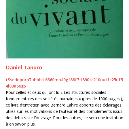
Daniel Tanuro
t
S
s
e
d
o
p
n
r
o
7
u
h
h
h
1
6
3
6
0
m
h
4
0
g
f
8
8
f
7
t
l
8
9
0
t
c
2
1
0
u
u
t
f
c
2
5
u
f
5
4
l
8
3
a
5
6
g
5
·
Pour celles et ceux qui ont lu « Les structures sociales
fondamentales des sociétés humaines » (pres de 1000 pages!),
ce livre d’entretien avec Bernard Lahire apporte des éclairages
utiles sur les motivations de l’auteur et des compléments issus
des débats sur l’ouvrage. Pour les autres, ce sera une invitation
à en savoir plus.