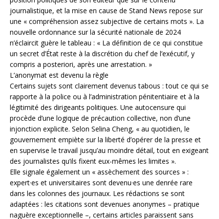
journalistique, et la mise en cause de Stand News repose sur
une « compréhension assez subjective de certains mots ». La
nouvelle ordonnance sur la sécurité nationale de 2024
n’éclaircit guère le tableau : « La définition de ce qui constitue
un secret d’État reste à la discrétion du chef de l’exécutif, y
compris a posteriori, après une arrestation. »
L’anonymat est devenu la règle
Certains sujets sont clairement devenus tabous : tout ce qui se
rapporte à la police ou à l’administration pénitentiaire et à la
légitimité des dirigeants politiques. Une autocensure qui
procède d’une logique de précaution collective, non d’une
injonction explicite. Selon Selina Cheng, « au quotidien, le
gouvernement empiète sur la liberté d’opérer de la presse et
en supervise le travail jusqu’au moindre détail, tout en exigeant
des journalistes qu’ils fixent eux-mêmes les limites ».
Elle signale également un « assèchement des sources » :
expert·es et universitaires sont devenu·es une denrée rare
dans les colonnes des journaux. Les rédactions se sont
adaptées : les citations sont devenues anonymes – pratique
naguère exceptionnelle –, certains articles paraissent sans