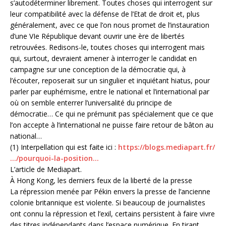
s’autodéterminer librement. Toutes choses qui interrogent sur
leur compatibilité avec la défense de l’Etat de droit et, plus
généralement, avec ce que l’on nous promet de l’instauration
d’une VIe République devant ouvrir une ère de libertés
retrouvées. Redisons-le, toutes choses qui interrogent mais
qui, surtout, devraient amener à interroger le candidat en
campagne sur une conception de la démocratie qui, à
l’écouter, reposerait sur un singulier et inquiétant hiatus, pour
parler par euphémisme, entre le national et l’international par
où on semble enterrer l’universalité du principe de
démocratie… Ce qui ne prémunit pas spécialement que ce que
l’on accepte à l’international ne puisse faire retour de bâton au
national…
(1) Interpellation qui est faite ici :
https://blogs.mediapart.fr/
…/pourquoi-la-position…
L’article de Mediapart.
À Hong Kong, les derniers feux de la liberté de la presse
La répression menée par Pékin envers la presse de l’ancienne
colonie britannique est violente. Si beaucoup de journalistes
ont connu la répression et l’exil, certains persistent à faire vivre
des titres indépendants dans l’espace numérique. En tirant