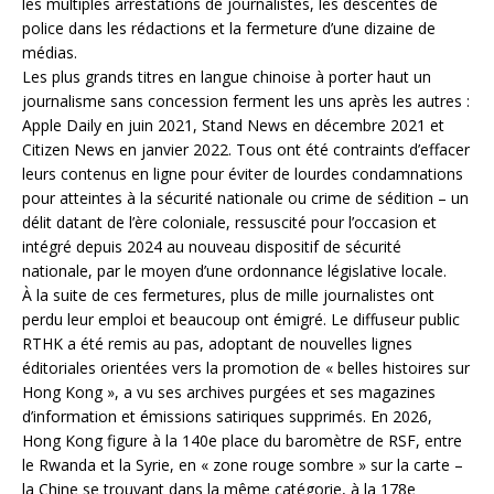
les multiples arrestations de journalistes, les descentes de
police dans les rédactions et la fermeture d’une dizaine de
médias.
Les plus grands titres en langue chinoise à porter haut un
journalisme sans concession ferment les uns après les autres :
Apple Daily en juin 2021, Stand News en décembre 2021 et
Citizen News en janvier 2022. Tous ont été contraints d’effacer
leurs contenus en ligne pour éviter de lourdes condamnations
pour atteintes à la sécurité nationale ou crime de sédition – un
délit datant de l’ère coloniale, ressuscité pour l’occasion et
intégré depuis 2024 au nouveau dispositif de sécurité
nationale, par le moyen d’une ordonnance législative locale.
À la suite de ces fermetures, plus de mille journalistes ont
perdu leur emploi et beaucoup ont émigré. Le diffuseur public
RTHK a été remis au pas, adoptant de nouvelles lignes
éditoriales orientées vers la promotion de « belles histoires sur
Hong Kong », a vu ses archives purgées et ses magazines
d’information et émissions satiriques supprimés. En 2026,
Hong Kong figure à la 140e place du baromètre de RSF, entre
le Rwanda et la Syrie, en « zone rouge sombre » sur la carte –
la Chine se trouvant dans la même catégorie, à la 178e