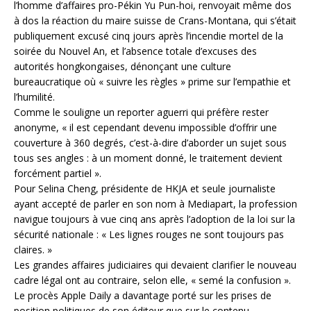
l’homme d’affaires pro-Pékin Yu Pun-hoi, renvoyait même dos
à dos la réaction du maire suisse de Crans-Montana, qui s’était
publiquement excusé cinq jours après l’incendie mortel de la
soirée du Nouvel An, et l’absence totale d’excuses des
autorités hongkongaises, dénonçant une culture
bureaucratique où « suivre les règles » prime sur l’empathie et
l’humilité.
Comme le souligne un reporter aguerri qui préfère rester
anonyme, « il est cependant devenu impossible d’offrir une
couverture à 360 degrés, c’est-à-dire d’aborder un sujet sous
tous ses angles : à un moment donné, le traitement devient
forcément partiel ».
Pour Selina Cheng, présidente de HKJA et seule journaliste
ayant accepté de parler en son nom à Mediapart, la profession
navigue toujours à vue cinq ans après l’adoption de la loi sur la
sécurité nationale : « Les lignes rouges ne sont toujours pas
claires. »
Les grandes affaires judiciaires qui devaient clarifier le nouveau
cadre légal ont au contraire, selon elle, « semé la confusion ».
Le procès Apple Daily a davantage porté sur les prises de
position politiques de son éditeur que sur le contenu