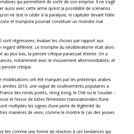
ernatives qui permettent de sortir de son emprise. Il ne s’agit
er aussi avec cette arme qu’est la possibilité de scénarios
u’on ne doit ni céder à la paralysie, ni capituler devant l’idée
iste et trumpiste pourrait constituer un moindre mal
0 sont régressives, évaluer les choses par rapport aux
 regard différent. Le triomphe du néolibéralisme était alors
ent au plus bas, la pensée critique paraissait éteinte. On a
stances, notamment avec le mouvement altermondialiste, et
 pensée critique.
de mobilisations ont été marqués par les printemps arabes
des années 2010, une vague de soulèvements populaires a
a France des ronds-points, Hong Kong, le Chili ou le Soudan –
esse et l’essor de luttes féministes transnationales d’une
ont multipliés les signes d’une perte de légitimité du
utres manières de vivre, comme le montre le cas des jeunes
se lire comme une forme de réaction à ces tendances qui