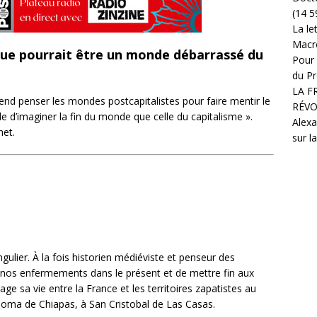
(14 5
La le
Macr
que pourrait être un monde débarrassé du
Pour 
du Pr
LA F
tend penser les mondes postcapitalistes pour faire mentir le
RÉVO
ile d’imaginer la fin du monde que celle du capitalisme ».
Alexa
het.
sur l
gulier. À la fois historien médiéviste et penseur des
 nos enfermements dans le présent et de mettre fin aux
age sa vie entre la France et les territoires zapatistes au
noma de Chiapas, à San Cristobal de Las Casas.