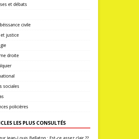
ses et débats
éissance civile
 et justice
gie
me droite
lquier
national
s sociales
as
nces policières
ICLES LES PLUS CONSULTÉS
ur Jean-Louis Bellaton : Est-ce assez clair ??