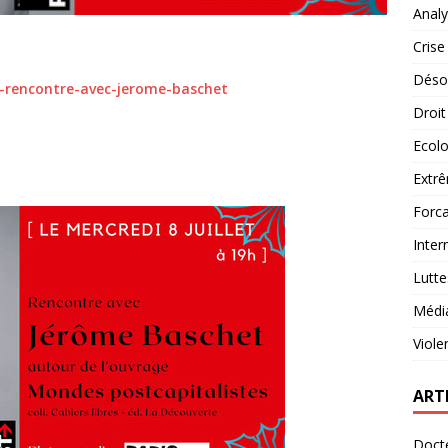
Analy
Crise
Désob
08-rencontre-avec-jerome-baschet
Droit
Ecolo
Extrê
Forca
Inter
Lutte
Médi
Viole
ART
Docte