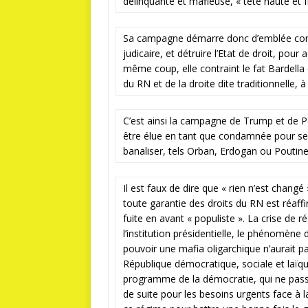
délinquante et mafieuse, « tête haute et f
Sa campagne démarre donc d’emblée comme
judicaire, et détruire l’Etat de droit, po
même coup, elle contraint le fat Bardella
du RN et de la droite dite traditionnelle, à 
C’est ainsi la campagne de Trump et de 
être élue en tant que condamnée pour ses
banaliser, tels Orban, Erdogan ou Poutine
Il est faux de dire que « rien n’est changé
toute garantie des droits du RN est réa
fuite en avant « populiste ». La crise de 
l’institution présidentielle, le phénomène
pouvoir une mafia oligarchique n’aurait p
République démocratique, sociale et laïqu
programme de la démocratie, qui ne passer
de suite pour les besoins urgents face à l