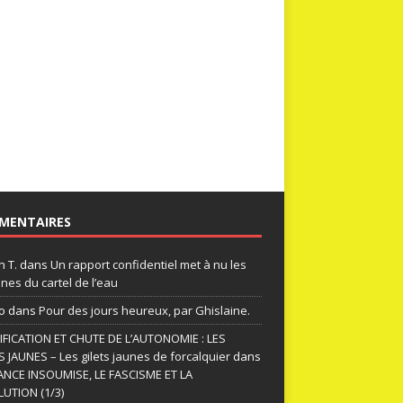
MENTAIRES
n T.
dans
Un rapport confidentiel met à nu les
nes du cartel de l’eau
o
dans
Pour des jours heureux, par Ghislaine.
FICATION ET CHUTE DE L’AUTONOMIE : LES
S JAUNES – Les gilets jaunes de forcalquier
dans
ANCE INSOUMISE, LE FASCISME ET LA
UTION (1/3)