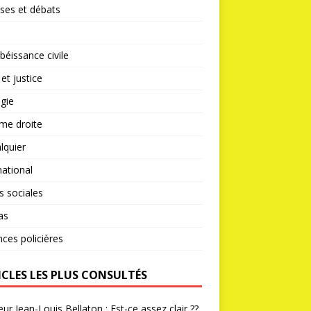
ses et débats
éissance civile
 et justice
gie
me droite
lquier
national
s sociales
as
nces policières
ICLES LES PLUS CONSULTÉS
ur Jean-Louis Bellaton : Est-ce assez clair ??