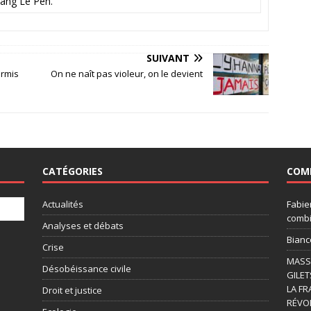
gang Le Pen.
SUIVANT
ermis
On ne naît pas violeur, on le devient
CATÉGORIES
COM
Actualités
Fabie
combi
Analyses et débats
Bianc
Crise
MASSI
Désobéissance civile
GILET
LA FR
Droit et justice
RÉVOL