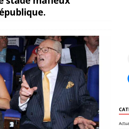
le stade mafieux
épublique.
CAT
Actua