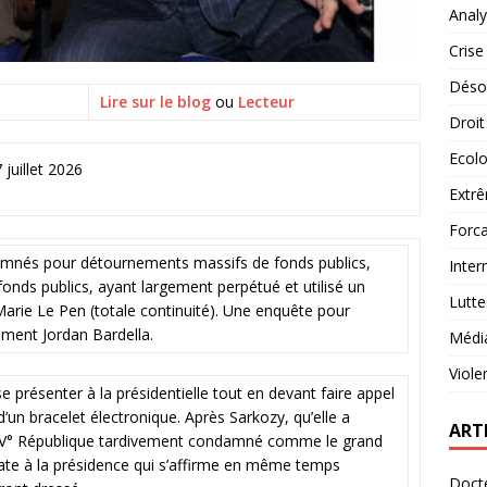
Analy
Crise
Désob
Lire sur le blog
ou
Lecteur
Droit
Ecolo
 juillet 2026
Extrê
Forca
amnés pour détournements massifs de fonds publics,
Inter
onds publics, ayant largement perpétué et utilisé un
Lutte
rie Le Pen (totale continuité). Une enquête pour
ment Jordan Bardella.
Médi
Viole
se présenter à la présidentielle tout en devant faire appel
’un bracelet électronique. Après Sarkozy, qu’elle a
ART
 la V° République tardivement condamné comme le grand
idate à la présidence qui s’affirme en même temps
Docte