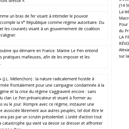
ront dressé ».
(14 5
La le
 un bras de fer visant à intimider le pouvoir
Macr
ur accomplir la V° République comme régime autoritaire. Du
Pour 
 et les courants visant à un gouvernement de coalition
du Pr
s’aligner.
LA F
RÉVO
Alexa
Poutine qui démarre en France. Marine Le Pen entend
sur l
 pratiques mafieuses, afin de les imposer et les
.
 » (J.L. Mélenchon) : la nature radicalement hostile à
ffirmée frontalement pour une campagne condamnée à la
régime et la crise du régime s’aggravent encore : sans
 du clan Le Pen prévaricateur et visant à former au
as vu le jour. Rompre avec ce régime, instaurer une
e associée librement aux autres peuples, tel doit être le
a pas par un scrutin présidentiel. L’unité d’action tout
a catastrophe qui vient va devoir se dresser et affronter