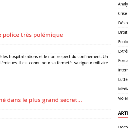
Analy
Crise
Désob
Droit
e police très polémique
Ecolo
Extrê
ié les hospitalisations et le non-respect du confinement. Un
Forca
miques. Il est connu pour sa fermeté, sa rigueur militaire
Inter
Lutte
Médi
Viole
né dans le plus grand secret…
ART
Docte