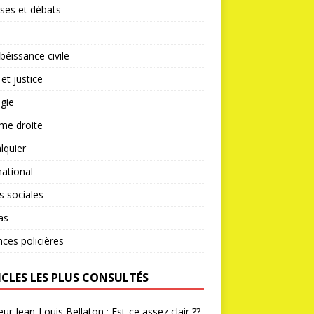
ses et débats
éissance civile
 et justice
gie
me droite
lquier
national
s sociales
as
nces policières
ICLES LES PLUS CONSULTÉS
ur Jean-Louis Bellaton : Est-ce assez clair ??