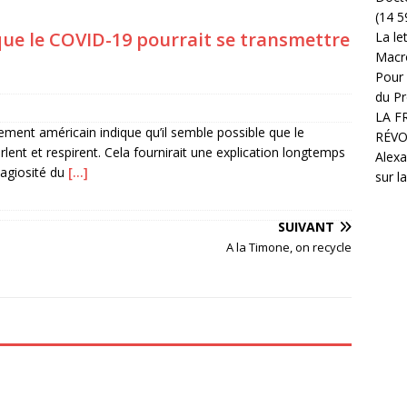
(14 5
que le COVID-19 pourrait se transmettre
La le
Macr
Pour 
du Pr
LA F
ement américain indique qu’il semble possible que le
RÉVO
ent et respirent. Cela fournirait une explication longtemps
Alexa
tagiosité du
[…]
sur l
SUIVANT
A la Timone, on recycle