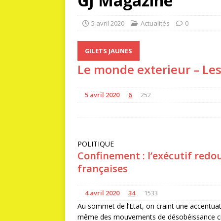
GJ Magazine
5 avril 2020
Actualités
0
GILETS JAUNES
Le monde exterieur – Le
5 avril 2020
6
252
POLITIQUE
Confinement : l’exécutif redo
françaises
4 avril 2020
34
1533
Au sommet de l’Etat, on craint une accentuati
même des mouvements de désobéissance civil