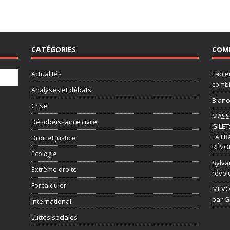
CATÉGORIES
COM
Actualités
Fabie
combi
Analyses et débats
Bianc
Crise
MASSI
Désobéissance civile
GILET
LA FR
Droit et justice
RÉVOL
Ecologie
Sylvai
Extrême droite
révol
Forcalquier
MEVOU
par G
International
Luttes sociales