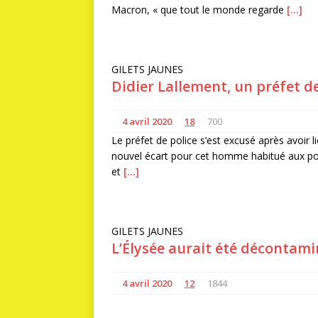
Macron, « que tout le monde regarde
[…]
GILETS JAUNES
Didier Lallement, un préfet d
4 avril 2020
18
700
Le préfet de police s’est excusé après avoir l
nouvel écart pour cet homme habitué aux polé
et
[…]
GILETS JAUNES
L’Élysée aurait été décontami
4 avril 2020
12
1844