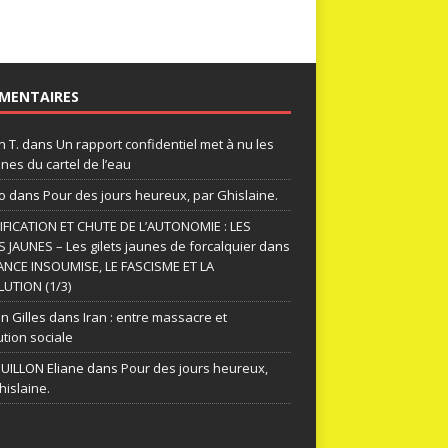
MENTAIRES
n T.
dans
Un rapport confidentiel met à nu les
nes du cartel de l’eau
o
dans
Pour des jours heureux, par Ghislaine.
FICATION ET CHUTE DE L’AUTONOMIE : LES
S JAUNES – Les gilets jaunes de forcalquier
dans
ANCE INSOUMISE, LE FASCISME ET LA
UTION (1/3)
n Gilles
dans
Iran : entre massacre et
ution sociale
ILLON Eliane
dans
Pour des jours heureux,
hislaine.