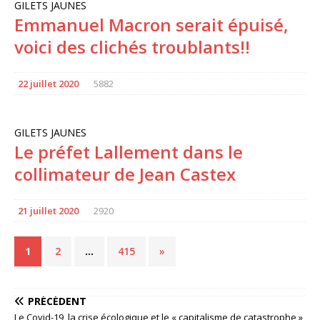
GILETS JAUNES
Emmanuel Macron serait épuisé,
voici des clichés troublants!!
22 juillet 2020
5882
GILETS JAUNES
Le préfet Lallement dans le
collimateur de Jean Castex
21 juillet 2020
2920
1
2
…
415
»
PRÉCÉDENT
Le Covid-19, la crise écologique et le « capitalisme de catastrophe »