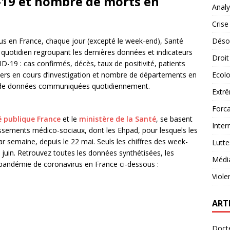
-19 et nombre de morts en
Analy
Crise
us en France, chaque jour (excepté le week-end), Santé
Désob
quotidien regroupant les dernières données et indicateurs
Droit
VID-19 : cas confirmés, décès, taux de positivité, patients
ters en cours d’investigation et nombre de départements en
Ecolo
ant de données communiquées quotidiennement.
Extrê
Forca
 publique France
et le
ministère de la Santé
, se basent
Inter
issements médico-sociaux, dont les Ehpad, pour lesquels les
ar semaine, depuis le 22 mai. Seuls les chiffres des week-
Lutte
juin. Retrouvez toutes les données synthétisées, les
Médi
a pandémie de coronavirus en France ci-dessous :
Viole
ART
Docte