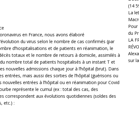
(14 5
La le
Macr
Pour 
ce
du Pr
 coronavirus en France, nous avons élaboré
LA F
l’évolution du virus selon le nombre de cas confirmés (par
RÉVO
mbre d’hospitalisations et de patients en réanimation, le
Alexa
décès totaux et le nombre de retours à domicile, assimilés à
sur l
on du nombre total de patients hospitalisés à un instant T et
les nouvelles admissions chaque jour à l’hôpital (brut). Dans
des entrées, mais aussi des sorties de l’hôpital (guérisons ou
s nouvelles entrées à l’hôpital ou en réanimation pour Covid
urbe représente le cumul (ex : total des cas, des
rres correspondent aux évolutions quotidiennes (soldes des
 etc.) :