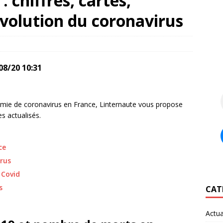
: chiffres, cartes,
volution du coronavirus
08/20 10:31
démie de coronavirus en France, Linternaute vous propose
s actualisés.
ce
rus
 Covid
s
CAT
Actua