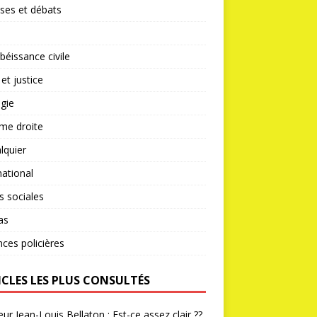
ses et débats
éissance civile
 et justice
gie
me droite
lquier
national
s sociales
as
nces policières
ICLES LES PLUS CONSULTÉS
ur Jean-Louis Bellaton : Est-ce assez clair ??