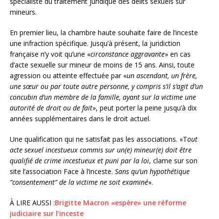
spécialiste du traitement juridique des délits sexuels sur
mineurs.
En premier lieu, la chambre haute souhaite faire de l’inceste
une infraction spécifique. Jusqu’à présent, la juridiction
française n’y voit qu’une «
circonstance aggravante
» en cas
d’acte sexuelle sur mineur de moins de 15 ans. Ainsi, toute
agression ou atteinte effectuée par «
un ascendant, un frère,
une sœur ou par toute autre personne, y compris s’il s’agit d’un
concubin d’un membre de la famille, ayant sur la victime une
autorité de droit ou de fait
», peut porter la peine jusqu’à dix
années supplémentaires dans le droit actuel.
Une qualification qui ne satisfait pas les associations. «T
out
acte sexuel incestueux commis sur un(e) mineur(e) doit être
qualifié de crime incestueux et puni par la loi
, clame sur son
site l’association Face à l’inceste.
Sans qu’un hypothétique
”consentement” de la victime ne soit examiné
».
À LIRE AUSSI :
Brigitte Macron «espère» une réforme
judiciaire sur l’inceste