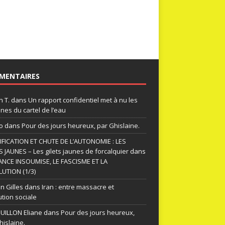
MENTAIRES
n T.
dans
Un rapport confidentiel met à nu les
nes du cartel de l’eau
o
dans
Pour des jours heureux, par Ghislaine.
FICATION ET CHUTE DE L’AUTONOMIE : LES
S JAUNES – Les gilets jaunes de forcalquier
dans
ANCE INSOUMISE, LE FASCISME ET LA
UTION (1/3)
n Gilles
dans
Iran : entre massacre et
ution sociale
ILLON Eliane
dans
Pour des jours heureux,
hislaine.