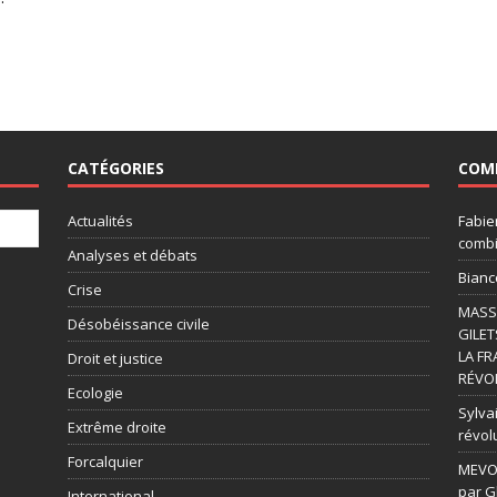
CATÉGORIES
COM
Actualités
Fabie
combi
Analyses et débats
Bianc
Crise
MASSI
Désobéissance civile
GILET
LA FR
Droit et justice
RÉVOL
Ecologie
Sylvai
Extrême droite
révol
Forcalquier
MEVOU
par G
International