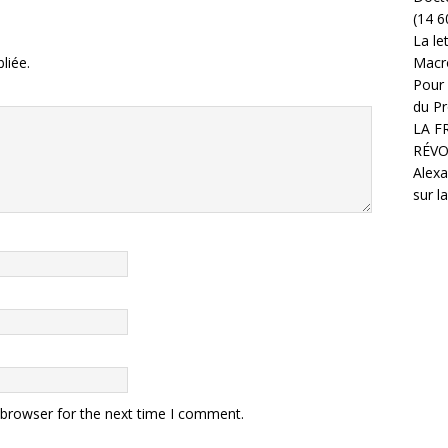
(14 6
La le
liée.
Macr
Pour 
du Pr
LA F
RÉVO
Alexa
sur l
 browser for the next time I comment.
.