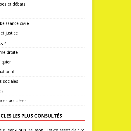
ses et débats
éissance civile
 et justice
gie
me droite
lquier
national
s sociales
as
nces policières
ICLES LES PLUS CONSULTÉS
ur Jean-Louis Bellaton : Est-ce assez clair ??