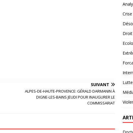
Analy
Crise
Désob
Droit
Ecolo
Extrê
Forca
Inter
Lutte
SUIVANT
ALPES-DE-HAUTE-PROVENCE: GÉRALD DARMANIN À
Médi
DIGNE-LES-BAINS JEUDI POUR INAUGURER LE
Viole
COMMISSARIAT
ART
Docte