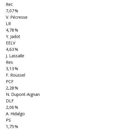
Rec
7,07 %
V. Pécresse
LR
4,78 %
Y. Jadot
EELV
4,63 %
J. Lassalle
Res
3,13 %
F. Roussel
PCF
2,28 %
N. Dupont-Aignan
DLF
2,06 %
A. Hidalgo
PS
1,75 %