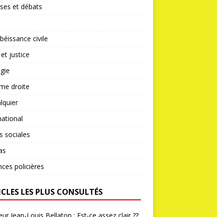
ses et débats
éissance civile
 et justice
gie
me droite
lquier
national
s sociales
as
nces policières
ICLES LES PLUS CONSULTÉS
ur Jean-Louis Bellaton : Est-ce assez clair ??