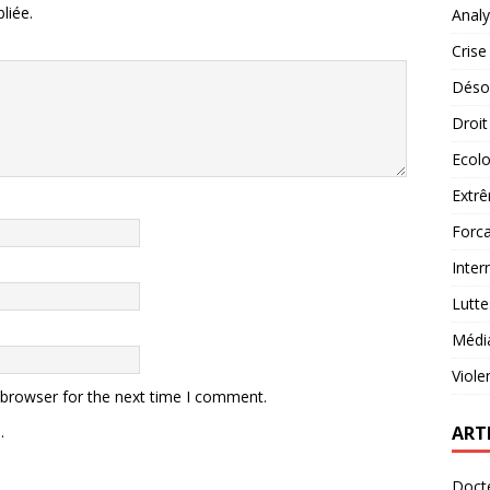
liée.
Analy
Crise
Désob
Droit
Ecolo
Extrê
Forca
Inter
Lutte
Médi
Viole
 browser for the next time I comment.
.
ART
Docte