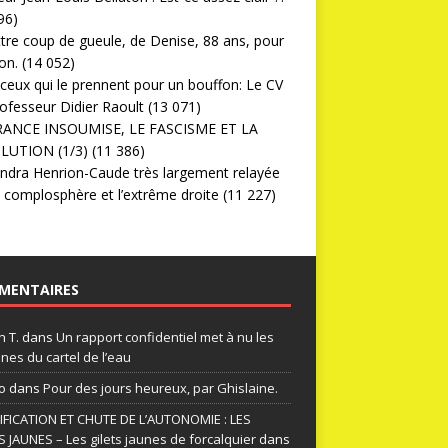
96)
ttre coup de gueule, de Denise, 88 ans, pour
on.
(14 052)
ceux qui le prennent pour un bouffon: Le CV
ofesseur Didier Raoult
(13 071)
RANCE INSOUMISE, LE FASCISME ET LA
LUTION (1/3)
(11 386)
ndra Henrion-Caude très largement relayée
a complosphère et l’extrême droite
(11 227)
MENTAIRES
n T.
dans
Un rapport confidentiel met à nu les
nes du cartel de l’eau
o
dans
Pour des jours heureux, par Ghislaine.
FICATION ET CHUTE DE L’AUTONOMIE : LES
S JAUNES – Les gilets jaunes de forcalquier
dans