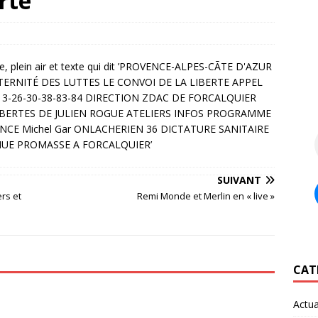
erté
SUIVANT
rs et
Remi Monde et Merlin en « live »
CAT
Actua