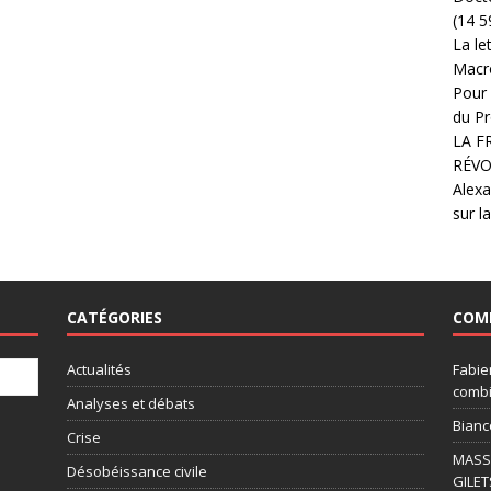
(14 5
La le
Macr
Pour 
du Pr
LA F
RÉVO
Alexa
sur l
CATÉGORIES
COM
Actualités
Fabie
combi
Analyses et débats
Bianc
Crise
MASSI
Désobéissance civile
GILET