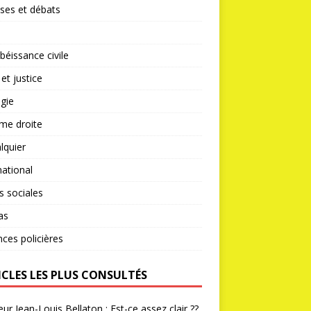
ses et débats
éissance civile
 et justice
gie
me droite
lquier
national
s sociales
as
nces policières
ICLES LES PLUS CONSULTÉS
ur Jean-Louis Bellaton : Est-ce assez clair ??