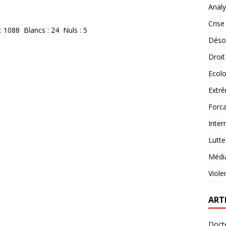
Analy
Crise
: 1088 Blancs : 24 Nuls : 5
Désob
Droit
Ecolo
Extrê
Forca
Inter
Lutte
Médi
Viole
ART
Docte