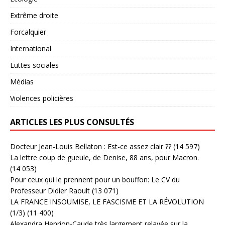
Extrême droite
Forcalquier
International
Luttes sociales
Médias
Violences policières
ARTICLES LES PLUS CONSULTÉS
Docteur Jean-Louis Bellaton : Est-ce assez clair ??
(14 597)
La lettre coup de gueule, de Denise, 88 ans, pour Macron.
(14 053)
Pour ceux qui le prennent pour un bouffon: Le CV du
Professeur Didier Raoult
(13 071)
LA FRANCE INSOUMISE, LE FASCISME ET LA RÉVOLUTION
(1/3)
(11 400)
Alexandra Henrion-Caude très largement relayée sur la