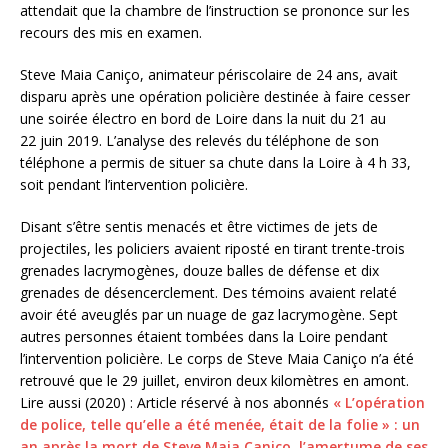
attendait que la chambre de l’instruction se prononce sur les
recours des mis en examen.
Steve Maia Caniço, animateur périscolaire de 24 ans, avait
disparu après une opération policière destinée à faire cesser
une soirée électro en bord de Loire dans la nuit du 21 au
22 juin 2019. L’analyse des relevés du téléphone de son
téléphone a permis de situer sa chute dans la Loire à 4 h 33,
soit pendant l’intervention policière.
Disant s’être sentis menacés et être victimes de jets de
projectiles, les policiers avaient riposté en tirant trente-trois
grenades lacrymogènes, douze balles de défense et dix
grenades de désencerclement. Des témoins avaient relaté
avoir été aveuglés par un nuage de gaz lacrymogène. Sept
autres personnes étaient tombées dans la Loire pendant
l’intervention policière. Le corps de Steve Maia Caniço n’a été
retrouvé que le 29 juillet, environ deux kilomètres en amont.
Lire aussi (2020) :
Article réservé à nos abonnés
« L’opération
de police, telle qu’elle a été menée, était de la folie » : un
an après la mort de Steve Maia Caniço, l’amertume de ses