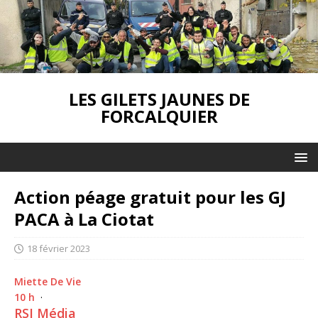
LES GILETS JAUNES DE
FORCALQUIER
Action péage gratuit pour les GJ
PACA à La Ciotat
18 février 2023
Miette De Vie
10 h
·
RSI Média