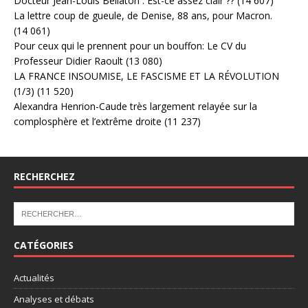
Docteur Jean-Louis Bellaton : Est-ce assez clair ??
(14 607)
La lettre coup de gueule, de Denise, 88 ans, pour Macron.
(14 061)
Pour ceux qui le prennent pour un bouffon: Le CV du
Professeur Didier Raoult
(13 080)
LA FRANCE INSOUMISE, LE FASCISME ET LA RÉVOLUTION
(1/3)
(11 520)
Alexandra Henrion-Caude très largement relayée sur la
complosphère et l’extrême droite
(11 237)
RECHERCHEZ
CATÉGORIES
Actualités
Analyses et débats