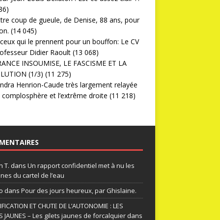
86)
ttre coup de gueule, de Denise, 88 ans, pour
on.
(14 045)
ceux qui le prennent pour un bouffon: Le CV
ofesseur Didier Raoult
(13 068)
RANCE INSOUMISE, LE FASCISME ET LA
LUTION (1/3)
(11 275)
ndra Henrion-Caude très largement relayée
a complosphère et l’extrême droite
(11 218)
MENTAIRES
n T.
dans
Un rapport confidentiel met à nu les
nes du cartel de l’eau
o
dans
Pour des jours heureux, par Ghislaine.
FICATION ET CHUTE DE L’AUTONOMIE : LES
S JAUNES – Les gilets jaunes de forcalquier
dans