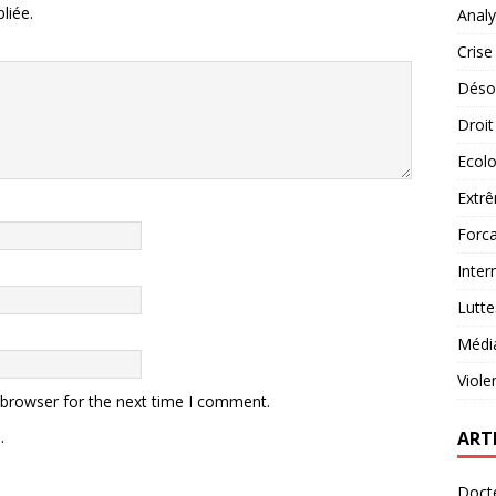
liée.
Analy
Crise
Désob
Droit
Ecolo
Extrê
Forca
Inter
Lutte
Médi
Viole
 browser for the next time I comment.
.
ART
Docte