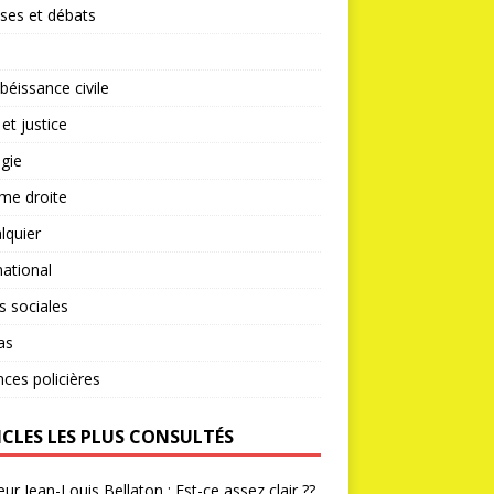
ses et débats
éissance civile
 et justice
gie
me droite
lquier
national
s sociales
as
nces policières
ICLES LES PLUS CONSULTÉS
ur Jean-Louis Bellaton : Est-ce assez clair ??