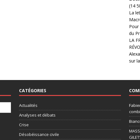
(14 5
La le
Macr
Pour 
du Pr
LA F
RÉVO
Alexa
sur l
CATÉGORIES
COM
Actualités
Fabie
combi
Analyses et débats
Bianc
Crise
MASSI
Désobéissance civile
GILET