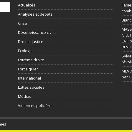
Actualités
Fabie
combi
Analyses et débats
Bianc
Crise
MASSI
Désobéissance civile
GILET
LA FR
Droit et justice
RÉVOL
Ecologie
Sylvai
Extrême droite
révol
Forcalquier
MEVOU
par G
International
Luttes sociales
Médias
Violences policières
mes