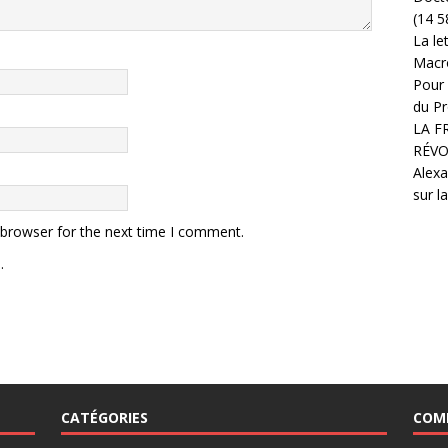
(14 5
La le
Macr
Pour 
du Pr
LA F
RÉVO
Alexa
sur l
 browser for the next time I comment.
.
CATÉGORIES
COM