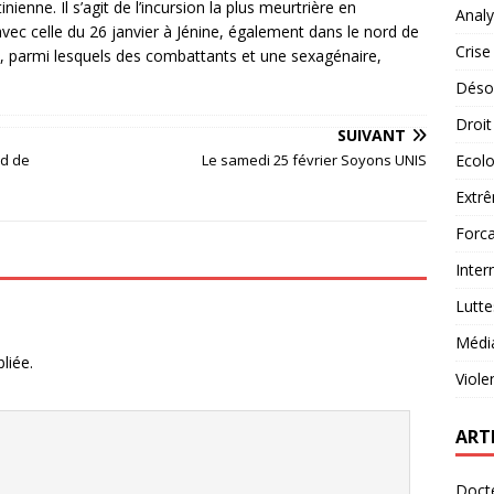
nienne. Il s’agit de l’incursion la plus meurtrière en
Analy
vec celle du 26 janvier à Jénine, également dans le nord de
Crise
ns, parmi lesquels des combattants et une sexagénaire,
Désob
Droit
SUIVANT
rd de
Le samedi 25 février Soyons UNIS
Ecolo
Extrê
Forca
Inter
Lutte
Médi
liée.
Viole
ART
Docte