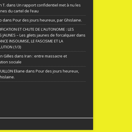
n T.
dans
Un rapport confidentiel met à nu les
nes du cartel de l’eau
o
dans
Pour des jours heureux, par Ghislaine.
FICATION ET CHUTE DE L’AUTONOMIE : LES
S JAUNES – Les gilets jaunes de forcalquier
dans
ANCE INSOUMISE, LE FASCISME ET LA
UTION (1/3)
n Gilles
dans
Iran : entre massacre et
ution sociale
ILLON Eliane
dans
Pour des jours heureux,
hislaine.