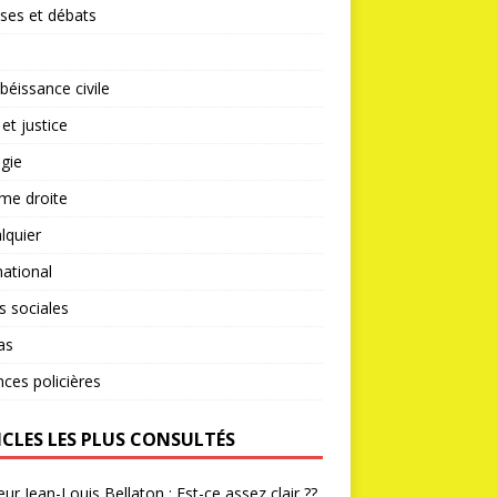
ses et débats
éissance civile
 et justice
gie
me droite
lquier
national
s sociales
as
nces policières
ICLES LES PLUS CONSULTÉS
ur Jean-Louis Bellaton : Est-ce assez clair ??