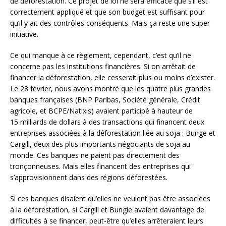
de déforestation. Ce projet de loi ne sera efficace que s’il est
correctement appliqué et que son budget est suffisant pour
qu’il y ait des contrôles conséquents. Mais ça reste une super
initiative.
Ce qui manque à ce règlement, cependant, c’est qu’il ne
concerne pas les institutions financières. Si on arrêtait de
financer la déforestation, elle cesserait plus ou moins d’exister.
Le 28 février, nous avons montré que les quatre plus grandes
banques françaises (
BNP
Paribas, Société générale, Crédit
agricole, et
BCPE
/Natixis) avaient participé à hauteur de
15 milliards de dollars à des transactions qui financent deux
entreprises associées à la déforestation liée au soja : Bunge et
Cargill, deux des plus importants négociants de soja au
monde. Ces banques ne paient pas directement des
tronçonneuses. Mais elles financent des entreprises qui
s’approvisionnent dans des régions déforestées.
Si ces banques disaient qu’elles ne veulent pas être associées
à la déforestation, si Cargill et Bungie avaient davantage de
difficultés à se financer, peut-être qu’elles arrêteraient leurs