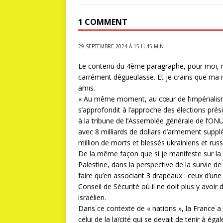
1 COMMENT
29 SEPTEMBRE 2024 À 15 H 45 MIN
Le contenu du 4ème paragraphe, pour moi, n’
carrément dégueulasse. Et je crains que ma r
amis.
« Au même moment, au cœur de l’impérialism
s’approfondit à l’approche des élections pré
à la tribune de l’Assemblée générale de l’ONU
avec 8 milliards de dollars d’armement supplé
million de morts et blessés ukrainiens et russ
De la même façon que si je manifeste sur la 
Palestine, dans la perspective de la survie de
faire qu’en associant 3 drapeaux : ceux d’une
Conseil de Sécurité où il ne doit plus y avo
israélien.
Dans ce contexte de « nations », la France 
celui de la laïcité qui se devait de tenir à éga