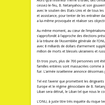
Alors qu’à l’intérieur même d’Israël, des cent
cessez-le-feu, B. Netanyahou et son gouvern
avec le soutien des Etats-Unis et de tous les
et assistance, pour tenter de les entraîner da
a lui-même provoquée et réaliser ses objecti
Au même moment, au cœur de l’impérialisme 
s’approfondit à l’approche des élections pré
à la tribune de l’Assemblée générale de l’ONU
avec 8 milliards de dollars d’armement supplé
million de morts et blessés ukrainiens et russ
En trois jours, plus de 700 personnes ont é
familles entières sont massacrées comme à G
fuir. L’armée israélienne annonce désormais 
Tel est l’avenir que promettent les dirigean
Europe et le régime génocidaire de B. Netanya
Liban sera détruit, le Liban tel que nous le co
L’ONU, à juste titre très inquiète du risque t