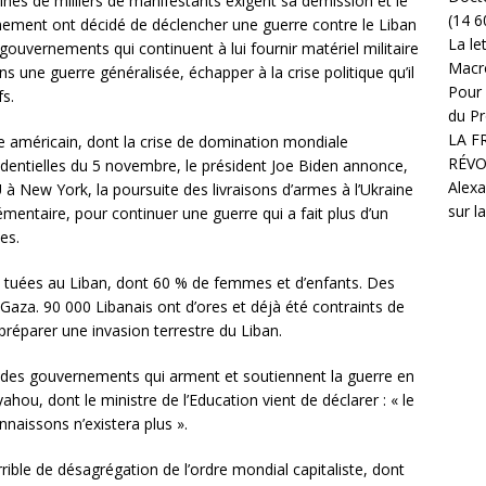
aines de milliers de manifestants exigent sa démission et le
(14 6
ement ont décidé de déclencher une guerre contre le Liban
La le
 gouvernements qui continuent à lui fournir matériel militaire
Macr
ns une guerre généralisée, échapper à la crise politique qu’il
Pour 
fs.
du Pr
LA F
américain, dont la crise de domination mondiale
RÉVO
sidentielles du 5 novembre, le président Joe Biden annonce,
Alexa
 à New York, la poursuite des livraisons d’armes à l’Ukraine
sur l
mentaire, pour continuer une guerre qui a fait plus d’un
es.
té tuées au Liban, dont 60 % de femmes et d’enfants. Des
aza. 90 000 Libanais ont d’ores et déjà été contraints de
préparer une invasion terrestre du Liban.
ts des gouvernements qui arment et soutiennent la guerre en
hou, dont le ministre de l’Education vient de déclarer : « le
nnaissons n’existera plus ».
errible de désagrégation de l’ordre mondial capitaliste, dont