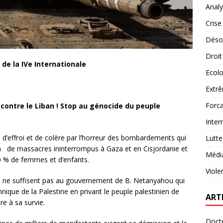
Analy
Crise
Désob
Droit
 de la IVe Internationale
Ecolo
Extrê
Forca
 contre le Liban ! Stop au génocide du peuple
Inter
 d’effroi et de colère par l’horreur des bombardements qui
Lutte
de massacres ininterrompus à Gaza et en Cisjordanie et
Médi
70 % de femmes et d’enfants.
Viole
 ne suffisent pas au gouvernement de B. Netanyahou qui
nique de la Palestine en privant le peuple palestinien de
ART
re à sa survie.
Docte