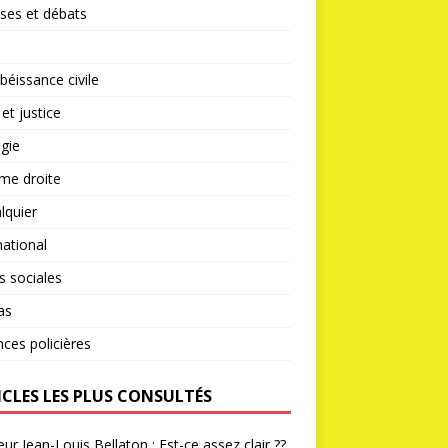
ses et débats
éissance civile
 et justice
gie
me droite
lquier
national
s sociales
as
nces policières
ICLES LES PLUS CONSULTÉS
ur Jean-Louis Bellaton : Est-ce assez clair ??