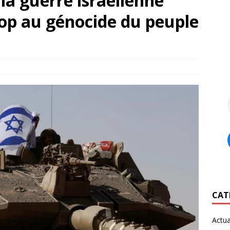
la guerre israélienne
Stop au génocide du peuple
CAT
Actua