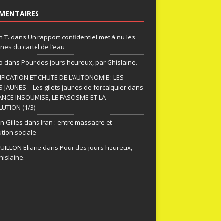
MENTAIRES
n T.
dans
Un rapport confidentiel met à nu les
nes du cartel de l’eau
o
dans
Pour des jours heureux, par Ghislaine.
FICATION ET CHUTE DE L’AUTONOMIE : LES
S JAUNES – Les gilets jaunes de forcalquier
dans
ANCE INSOUMISE, LE FASCISME ET LA
UTION (1/3)
n Gilles
dans
Iran : entre massacre et
ution sociale
ILLON Eliane
dans
Pour des jours heureux,
hislaine.