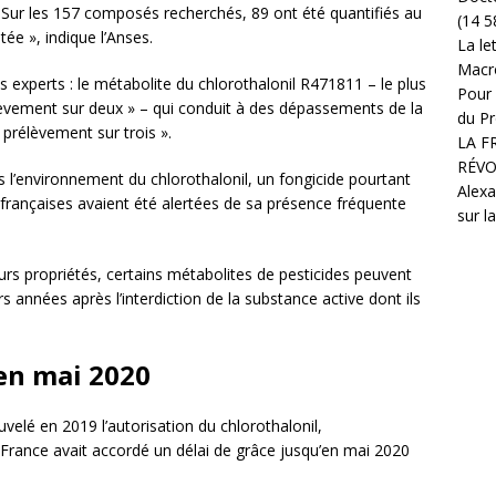
 Sur les 157 composés recherchés, 89 ont été quantifiés au
(14 5
ée », indique l’Anses.
La le
Macr
es experts : le métabolite du chlorothalonil R471811 – le plus
Pour 
èvement sur deux » – qui conduit à des dépassements de la
du Pr
n prélèvement sur trois ».
LA F
RÉVO
s l’environnement du chlorothalonil, un fongicide pourtant
Alexa
 françaises avaient été alertées de sa présence fréquente
sur l
eurs propriétés, certains métabolites de pesticides peuvent
s années après l’interdiction de la substance active dont ils
’en mai 2020
lé en 2019 l’autorisation du chlorothalonil,
 France avait accordé un délai de grâce jusqu’en mai 2020