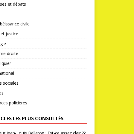
ses et débats
éissance civile
 et justice
gie
me droite
lquier
national
s sociales
as
nces policières
ICLES LES PLUS CONSULTÉS
ur Jean-Louis Bellaton : Est-ce assez clair ??