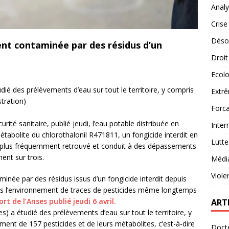
Analy
Crise
Désob
ent contaminée par des résidus d’un
Droit
Ecolo
dié des prélèvements d’eau sur tout le territoire, y compris
Extrê
stration)
Forca
rité sanitaire, publié jeudi, l’eau potable distribuée en
Inter
tabolite du chlorothalonil R471811, un fongicide interdit en
Lutte
 le plus fréquemment retrouvé et conduit à des dépassements
ent sur trois.
Médi
Viole
inée par des résidus issus d’un fongicide interdit depuis
ans l’environnement de traces de pesticides même longtemps
rt de l’Anses publié jeudi 6 avril.
ART
s) a étudié des prélèvements d’eau sur tout le territoire, y
nt de 157 pesticides et de leurs métabolites, c’est-à-dire
Docte