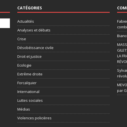
CATÉGORIES
COM
Actualités
Fabie
combi
Analyses et débats
Bianc
Crise
MASSI
Désobéissance civile
GILET
LA FR
Droit et justice
RÉVOL
Ecologie
Sylvai
Extrême droite
révol
Forcalquier
MEVOU
par G
International
Luttes sociales
Médias
Violences policières