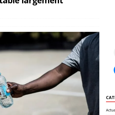
otable largement
CAT
Actua