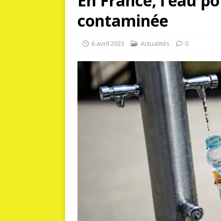
En France, l’eau p
contaminée
6 avril 2023
Actualités
0