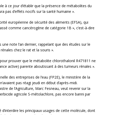
ible à ce jour d’établir que la présence de métabolites du
ra pas d’effets nocifs sur la santé humaine ».
torité européenne de sécurité des aliments (EFSA), qui
 classé comme cancérogène de catégorie 1B », c’est-à-dire
 une note l’an dernier, rappelant que des études sur le
rénales chez le rat et la souris ».
pour prouver que le métabolite chlorothalonil R471811 ne
ance active) parente aboutissant à des tumeurs rénales ».
elle des entreprises de l’eau (FP2E), le ministère de la
 n’avaient pas réagi jeudi en début d’après-midi.
istre de l’Agriculture, Marc Fesneau, veut revenir sur la
’herbicide agricole S-métolachlore, pas encore banni par
é d’interdire les principaux usages de cette molécule, dont