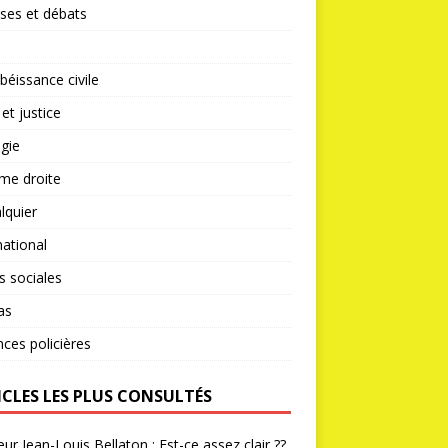
ses et débats
éissance civile
 et justice
gie
me droite
lquier
national
s sociales
as
nces policières
ICLES LES PLUS CONSULTÉS
ur Jean-Louis Bellaton : Est-ce assez clair ??