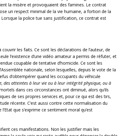
vaient la misère et provoquaient des famines. Le contrat
ose un respect minimal de la vie humaine, a fortiori de la
Lorsque la police tue sans justification, ce contrat est
 couvrir les faits. Ce sont les déclarations de l’auteur, de
e seule l’existence d’une vidéo amateur a permis de réfuter, et
é rendue coupable de tentative d’homicide. Ce sont les
 l’Assemblée nationale, selon lesquelles, depuis le vote de la
e refus d’obtempérer quand les occupants du véhicule
, des atteintes à leur vie ou à leur intégrité physique, ou à
as mortels dans ces circonstances ont diminué, alors qu’ils
iques de ses propres services et, pour ce qui est des tirs,
tude récente. C’est aussi contre cette normalisation du
 l’Etat que s’exprime ce sentiment moral qu’est
fient ces manifestations. Non les justifier mais les
mme la seule voix qui reste audible pour dénoncer la double