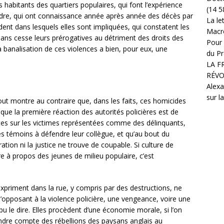
es habitants des quartiers populaires, qui font l’expérience
(14 5
’ordre, qui ont connaissance année après année des décès par
La le
ent dans lesquels elles sont impliquées, qui constatent les
Macr
ans cesse leurs prérogatives au détriment des droits des
Pour 
 La banalisation de ces violences a bien, pour eux, une
du Pr
LA F
RÉVO
Alexa
sur l
Tout montre au contraire que, dans les faits, ces homicides
que la première réaction des autorités policières est de
autes sur les victimes représentées comme des délinquants,
res témoins à défendre leur collègue, et qu’au bout du
ration ni la justice ne trouve de coupable. Si culture de
re à propos des jeunes de milieu populaire, c’est
expriment dans la rue, y compris par des destructions, ne
’opposant à la violence policière, une vengeance, voire une
 le dire. Elles procèdent d’une économie morale, si l’on
rendre compte des rébellions des paysans anglais au