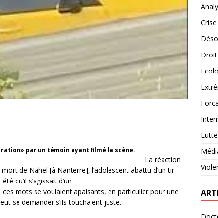
Analy
Crise
Désob
Droit
Ecolo
Extrê
Forca
Inter
Lutte
ration» par un témoin ayant filmé la scène.
Médi
La réaction
Viole
 mort de Nahel [à Nanterre], l’adolescent abattu d’un tir
été qu’il s’agissait d’un
ces mots se voulaient apaisants, en particulier pour une
ART
peut se demander s’ils touchaient juste.
Docte