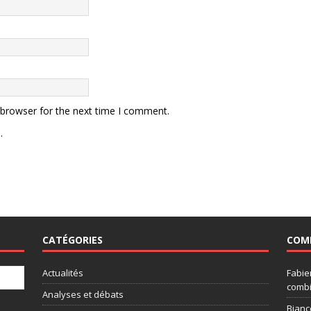
 browser for the next time I comment.
.
CATÉGORIES
COM
Actualités
Fabie
combi
Analyses et débats
Bianc