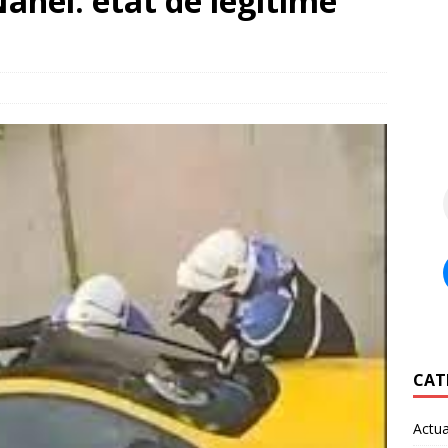
ahel: état de légitime
CAT
Actua