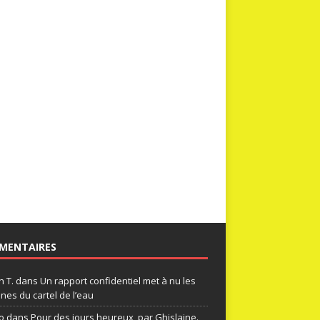
MENTAIRES
n T.
dans
Un rapport confidentiel met à nu les
nes du cartel de l’eau
o
dans
Pour des jours heureux, par Ghislaine.