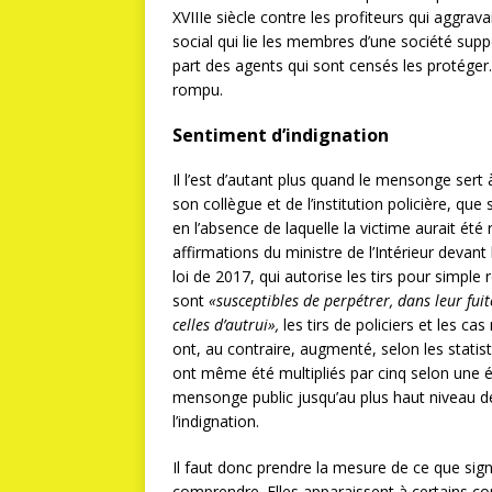
XVIIIe siècle contre les profiteurs qui aggra
social qui lie les membres d’une société supp
part des agents qui sont censés les protéger. 
rompu.
Sentiment d’indignation
Il l’est d’autant plus quand le mensonge sert à
son collègue et de l’institution policière, qu
en l’absence de laquelle la victime aurait ét
affirmations du ministre de l’Intérieur devant
loi de 2017, qui autorise les tirs pour simpl
sont
«susceptibles de perpétrer, dans leur fuite
celles d’autrui»,
les tirs de policiers et les c
ont, au contraire, augmenté, selon les statist
ont même été multipliés par cinq selon une é
mensonge public jusqu’au plus haut niveau de
l’indignation.
Il faut donc prendre la mesure de ce que signi
comprendre. Elles apparaissent à certains co