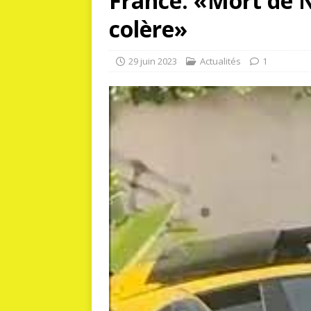
France. «Mort de N
colère»
29 juin 2023
Actualités
1