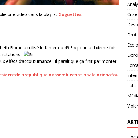
Analy
lié une vidéo dans la playlist
Goguettes
.
Crise
Désob
Droit
Ecolo
beth Borne a utilisé le fameux « 49.3 » pour la dixième fois
icitations !
Extrê
ux effets d’accoutumance ! Il paraît que ça finit par monter
Forca
esidentdelarepublique
#assembleenationale
#rienafou
Inter
Lutte
Médi
Viole
ART
Docte