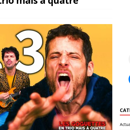
trio mais à quatre
CAT
Actua