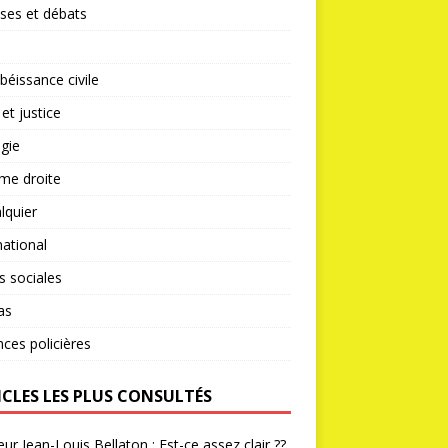
ses et débats
éissance civile
 et justice
gie
me droite
lquier
national
s sociales
as
nces policières
ICLES LES PLUS CONSULTÉS
ur Jean-Louis Bellaton : Est-ce assez clair ??