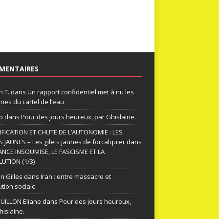
MENTAIRES
n T.
dans
Un rapport confidentiel met à nu les
nes du cartel de l’eau
o
dans
Pour des jours heureux, par Ghislaine.
FICATION ET CHUTE DE L’AUTONOMIE : LES
S JAUNES – Les gilets jaunes de forcalquier
dans
ANCE INSOUMISE, LE FASCISME ET LA
UTION (1/3)
n Gilles
dans
Iran : entre massacre et
ution sociale
ILLON Eliane
dans
Pour des jours heureux,
hislaine.