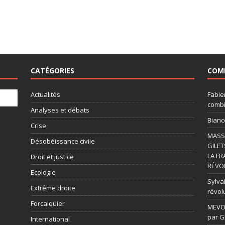
CATÉGORIES
COM
Actualités
Fabie
combi
Analyses et débats
Bianc
Crise
MASSI
Désobéissance civile
GILET
LA FR
Droit et justice
RÉVOL
Ecologie
Sylvai
Extrême droite
révol
Forcalquier
MEVOU
par G
International