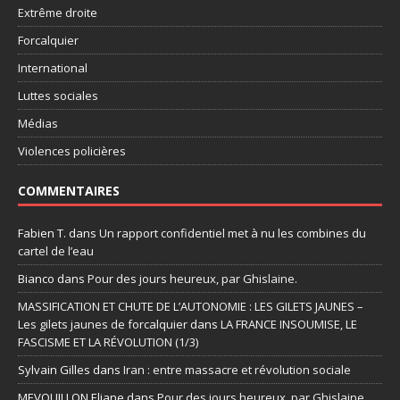
Extrême droite
Forcalquier
International
Luttes sociales
Médias
Violences policières
COMMENTAIRES
Fabien T.
dans
Un rapport confidentiel met à nu les combines du
cartel de l’eau
Bianco
dans
Pour des jours heureux, par Ghislaine.
MASSIFICATION ET CHUTE DE L’AUTONOMIE : LES GILETS JAUNES –
Les gilets jaunes de forcalquier
dans
LA FRANCE INSOUMISE, LE
FASCISME ET LA RÉVOLUTION (1/3)
Sylvain Gilles
dans
Iran : entre massacre et révolution sociale
MEVOUILLON Eliane
dans
Pour des jours heureux, par Ghislaine.