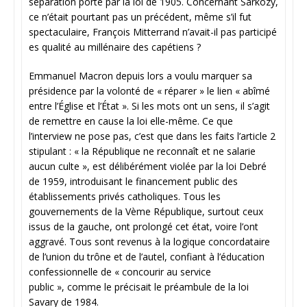
séparation porté par la loi de 1905. Concernant Sarkozy,
ce n’était pourtant pas un précédent, même s’il fut
spectaculaire, François Mitterrand n’avait-il pas participé
es qualité au millénaire des capétiens ?
Emmanuel Macron depuis lors a voulu marquer sa
présidence par la volonté de « réparer » le lien « abîmé
entre l’Église et l’État ». Si les mots ont un sens, il s’agit
de remettre en cause la loi elle-même. Ce que
l’interview ne pose pas, c’est que dans les faits l’article 2
stipulant : « la République ne reconnaît et ne salarie
aucun culte », est délibérément violée par la loi Debré
de 1959, introduisant le financement public des
établissements privés catholiques. Tous les
gouvernements de la Vème République, surtout ceux
issus de la gauche, ont prolongé cet état, voire l’ont
aggravé. Tous sont revenus à la logique concordataire
de l’union du trône et de l’autel, confiant à l’éducation
confessionnelle de « concourir au service
public », comme le précisait le préambule de la loi
Savary de 1984.