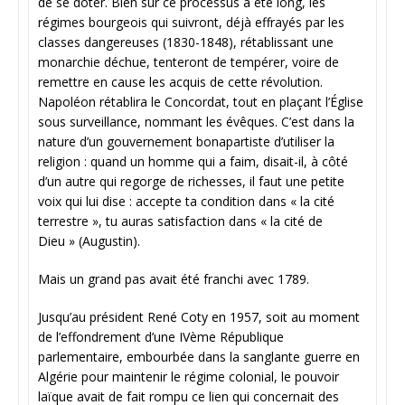
de se doter. Bien sûr ce processus a été long, les
régimes bourgeois qui suivront, déjà effrayés par les
classes dangereuses (1830-1848), rétablissant une
monarchie déchue, tenteront de tempérer, voire de
remettre en cause les acquis de cette révolution.
Napoléon rétablira le Concordat, tout en plaçant l’Église
sous surveillance, nommant les évêques. C’est dans la
nature d’un gouvernement bonapartiste d’utiliser la
religion : quand un homme qui a faim, disait-il, à côté
d’un autre qui regorge de richesses, il faut une petite
voix qui lui dise : accepte ta condition dans « la cité
terrestre », tu auras satisfaction dans « la cité de
Dieu » (Augustin).
Mais un grand pas avait été franchi avec 1789.
Jusqu’au président René Coty en 1957, soit au moment
de l’effondrement d’une IVème République
parlementaire, embourbée dans la sanglante guerre en
Algérie pour maintenir le régime colonial, le pouvoir
laïque avait de fait rompu ce lien qui concernait des