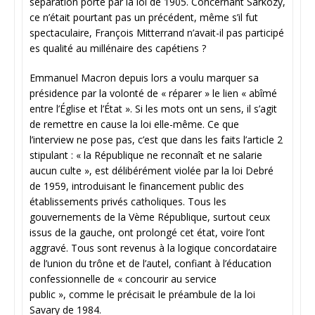
séparation porté par la loi de 1905. Concernant Sarkozy,
ce n’était pourtant pas un précédent, même s’il fut
spectaculaire, François Mitterrand n’avait-il pas participé
es qualité au millénaire des capétiens ?
Emmanuel Macron depuis lors a voulu marquer sa
présidence par la volonté de « réparer » le lien « abîmé
entre l’Église et l’État ». Si les mots ont un sens, il s’agit
de remettre en cause la loi elle-même. Ce que
l’interview ne pose pas, c’est que dans les faits l’article 2
stipulant : « la République ne reconnaît et ne salarie
aucun culte », est délibérément violée par la loi Debré
de 1959, introduisant le financement public des
établissements privés catholiques. Tous les
gouvernements de la Vème République, surtout ceux
issus de la gauche, ont prolongé cet état, voire l’ont
aggravé. Tous sont revenus à la logique concordataire
de l’union du trône et de l’autel, confiant à l’éducation
confessionnelle de « concourir au service
public », comme le précisait le préambule de la loi
Savary de 1984.