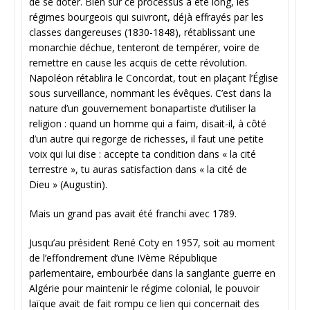
de se doter. Bien sûr ce processus a été long, les
régimes bourgeois qui suivront, déjà effrayés par les
classes dangereuses (1830-1848), rétablissant une
monarchie déchue, tenteront de tempérer, voire de
remettre en cause les acquis de cette révolution.
Napoléon rétablira le Concordat, tout en plaçant l’Église
sous surveillance, nommant les évêques. C’est dans la
nature d’un gouvernement bonapartiste d’utiliser la
religion : quand un homme qui a faim, disait-il, à côté
d’un autre qui regorge de richesses, il faut une petite
voix qui lui dise : accepte ta condition dans « la cité
terrestre », tu auras satisfaction dans « la cité de
Dieu » (Augustin).
Mais un grand pas avait été franchi avec 1789.
Jusqu’au président René Coty en 1957, soit au moment
de l’effondrement d’une IVème République
parlementaire, embourbée dans la sanglante guerre en
Algérie pour maintenir le régime colonial, le pouvoir
laïque avait de fait rompu ce lien qui concernait des