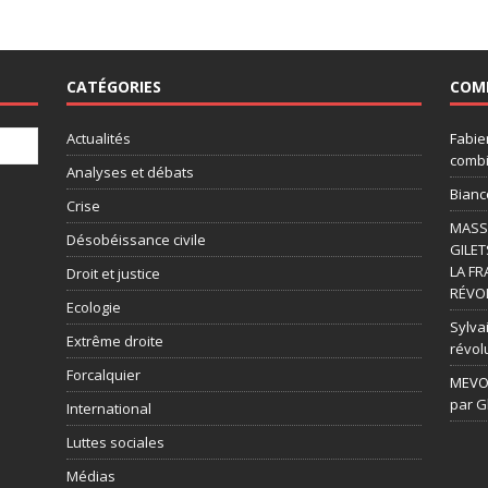
CATÉGORIES
COM
Actualités
Fabie
combi
Analyses et débats
Bianc
Crise
MASSI
Désobéissance civile
GILET
LA FR
Droit et justice
RÉVOL
Ecologie
Sylvai
Extrême droite
révol
Forcalquier
MEVOU
par G
International
Luttes sociales
Médias