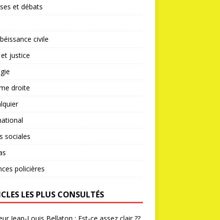
ses et débats
éissance civile
 et justice
gie
me droite
lquier
national
s sociales
as
nces policières
ICLES LES PLUS CONSULTÉS
ur Jean-Louis Bellaton : Est-ce assez clair ??