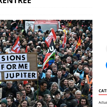
 RENTREE
CAT
Actua