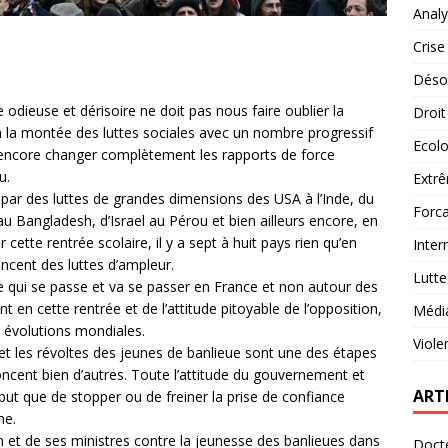
Analy
Crise
Désob
odieuse et dérisoire ne doit pas nous faire oublier la
Droit
à la montée des luttes sociales avec un nombre progressif
Ecolo
s encore changer complètement les rapports de force
u.
Extrê
 par des luttes de grandes dimensions des USA à l’Inde, du
Forca
 Bangladesh, d’Israel au Pérou et bien ailleurs encore, en
cette rentrée scolaire, il y a sept à huit pays rien qu’en
Inter
ncent des luttes d’ampleur.
Lutte
 ce qui se passe et va se passer en France et non autour des
 en cette rentrée et de l’attitude pitoyable de l’opposition,
Médi
 évolutions mondiales.
Viole
 et les révoltes des jeunes de banlieue sont une des étapes
ncent bien d’autres. Toute l’attitude du gouvernement et
ART
r but que de stopper ou de freiner la prise de confiance
me.
n et de ses ministres contre la jeunesse des banlieues dans
Docte