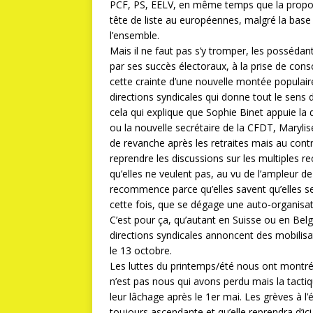
PCF, PS, EELV, en même temps que la prop
tête de liste au européennes, malgré la base L
l’ensemble.
Mais il ne faut pas s’y tromper, les possé
par ses succès électoraux, à la prise de cons
cette crainte d’une nouvelle montée populaire
directions syndicales qui donne tout le sens 
cela qui explique que Sophie Binet appuie la d
ou la nouvelle secrétaire de la CFDT, Marylise
de revanche après les retraites mais au cont
reprendre les discussions sur les multiples r
qu’elles ne veulent pas, au vu de l’ampleur d
recommence parce qu’elles savent qu’elles se
cette fois, que se dégage une auto-organisati
C’est pour ça, qu’autant en Suisse ou en Bel
directions syndicales annoncent des mobilisa
le 13 octobre.
Les luttes du printemps/été nous ont montr
n’est pas nous qui avons perdu mais la tacti
leur lâchage après le 1er mai. Les grèves à l
toujours ascendante et qu’elle reprendra d’ic