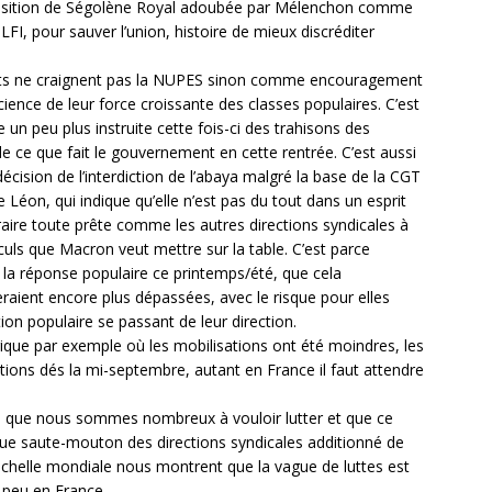
osition de Ségolène Royal adoubée par Mélenchon comme
FI, pour sauver l’union, histoire de mieux discréditer
dants ne craignent pas la NUPES sinon comme encouragement
cience de leur force croissante des classes populaires. C’est
 un peu plus instruite cette fois-ci des trahisons des
de ce que fait le gouvernement en cette rentrée. C’est aussi
écision de l’interdiction de l’abaya malgré la base de la CGT
 Léon, qui indique qu’elle n’est pas du tout dans un esprit
raire toute prête comme les autres directions syndicales à
eculs que Macron veut mettre sur la table. C’est parce
e la réponse populaire ce printemps/été, que cela
raient encore plus dépassées, avec le risque pour elles
on populaire se passant de leur direction.
gique par exemple où les mobilisations ont été moindres, les
tions dés la mi-septembre, autant en France il faut attendre
é que nous sommes nombreux à vouloir lutter et que ce
que saute-mouton des directions syndicales additionné de
’échelle mondiale nous montrent que la vague de luttes est
i peu en France.