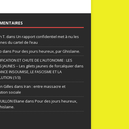
MENTAIRES
n T.
dans
Un rapport confidentiel met à nu les
nes du cartel de l’eau
o
dans
Pour des jours heureux, par Ghislaine.
FICATION ET CHUTE DE L’AUTONOMIE : LES
S JAUNES – Les gilets jaunes de forcalquier
dans
ANCE INSOUMISE, LE FASCISME ET LA
UTION (1/3)
n Gilles
dans
Iran : entre massacre et
ution sociale
ILLON Eliane
dans
Pour des jours heureux,
hislaine.