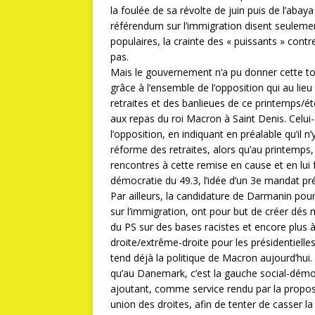
la foulée de sa révolte de juin puis de l’abay
référendum sur l’immigration disent seulement
populaires, la crainte des « puissants » contr
pas.
Mais le gouvernement n’a pu donner cette ton
grâce à l’ensemble de l’opposition qui au lieu
retraites et des banlieues de ce printemps/été
aux repas du roi Macron à Saint Denis. Celui-
l’opposition, en indiquant en préalable qu’il 
réforme des retraites, alors qu’au printemps, 
rencontres à cette remise en cause et en lui
démocratie du 49.3, l’idée d’un 3e mandat pré
Par ailleurs, la candidature de Darmanin pou
sur l’immigration, ont pour but de créer dé
du PS sur des bases racistes et encore plus à
droite/extrême-droite pour les présidentiell
tend déjà la politique de Macron aujourd’hui. 
qu’au Danemark, c’est la gauche social-démo
ajoutant, comme service rendu par la propos
union des droites, afin de tenter de casser 