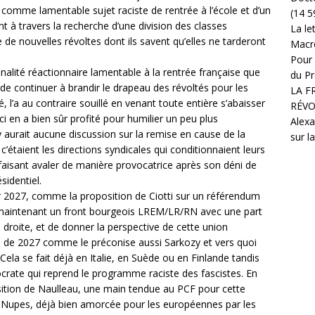
a comme lamentable sujet raciste de rentrée à l’école et d’un
(14 5
 à travers la recherche d’une division des classes
La le
e de nouvelles révoltes dont ils savent qu’elles ne tarderont
Macr
Pour 
alité réactionnaire lamentable à la rentrée française que
du Pr
 de continuer à brandir le drapeau des révoltés pour les
LA F
, l’a au contraire souillé en venant toute entière s’abaisser
RÉVO
ci en a bien sûr profité pour humilier un peu plus
Alexa
n’y aurait aucune discussion sur la remise en cause de la
sur l
c’étaient les directions syndicales qui conditionnaient leurs
 faisant avaler de manière provocatrice après son déni de
sidentiel.
r 2027, comme la proposition de Ciotti sur un référendum
s maintenant un front bourgeois LREM/LR/RN avec une part
 droite, et de donner la perspective de cette union
es de 2027 comme le préconise aussi Sarkozy et vers quoi
Cela se fait déjà en Italie, en Suède ou en Finlande tandis
crate qui reprend le programme raciste des fascistes. En
ition de Naulleau, une main tendue au PCF pour cette
la Nupes, déjà bien amorcée pour les européennes par les