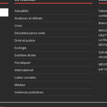
Actualités
Fabie
combi
Analyses et débats
Bianc
Crise
MASSI
Désobéissance civile
GILET
LA FR
Droit et justice
RÉVOL
Ecologie
Sylvai
Extrême droite
révol
Forcalquier
MEVOU
par G
International
Luttes sociales
Médias
Violences policières