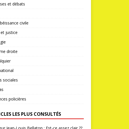
ses et débats
éissance civile
 et justice
gie
me droite
lquier
national
s sociales
as
nces policières
ICLES LES PLUS CONSULTÉS
ur Jean-Louis Bellaton : Est-ce assez clair ??