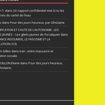
n T.
dans
Un rapport confidentiel met à nu les
nes du cartel de l’eau
o
dans
Pour des jours heureux, par Ghislaine.
FICATION ET CHUTE DE L’AUTONOMIE : LES
S JAUNES – Les gilets jaunes de forcalquier
dans
ANCE INSOUMISE, LE FASCISME ET LA
UTION (1/3)
n Gilles
dans
Iran : entre massacre et
ution sociale
ILLON Eliane
dans
Pour des jours heureux,
hislaine.