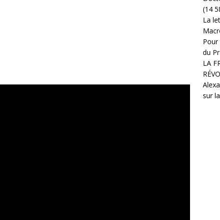
(14 5
La le
Macr
Pour 
du Pr
LA F
RÉVO
Alexa
sur l