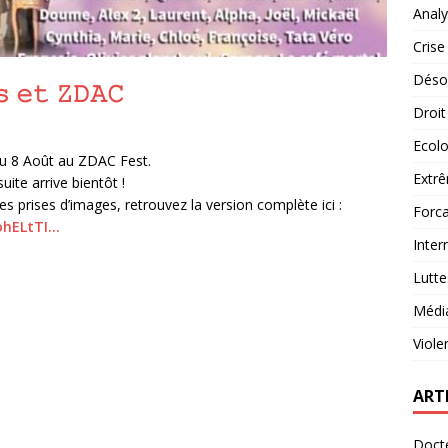
Analy
Crise
Désob
𝚜 𝚎𝚝 𝚉𝙳𝙰𝙲
Droit
Ecolo
du 8 Août au ZDAC Fest.
Extrê
uite arrive bientôt !
s prises d’images, retrouvez la version complète ici :
Forca
ohELtTI…
Inter
Lutte
Médi
Viole
ART
Docte