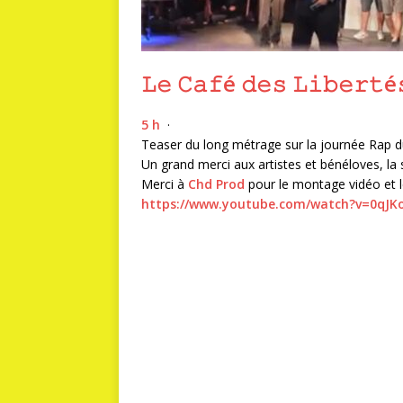
𝙻𝚎 𝙲𝚊𝚏é 𝚍𝚎𝚜 𝙻𝚒𝚋𝚎𝚛𝚝é
5 h
·
Teaser du long métrage sur la journée Rap 
Un grand merci aux artistes et bénéloves, la s
Merci à
Chd Prod
pour le montage vidéo et le
https://www.youtube.com/watch?v=0qJK