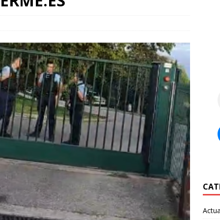
ERMÉ.ES
CAT
Actua