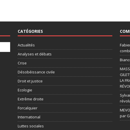
CATÉGORIES
COM
Actualités
Fabie
combi
Analyses et débats
Bianc
Crise
MASSI
Désobéissance civile
GILET
LA FR
Droit et justice
RÉVOL
Ecologie
Sylvai
Extrême droite
révol
Forcalquier
MEVOU
par G
International
Luttes sociales