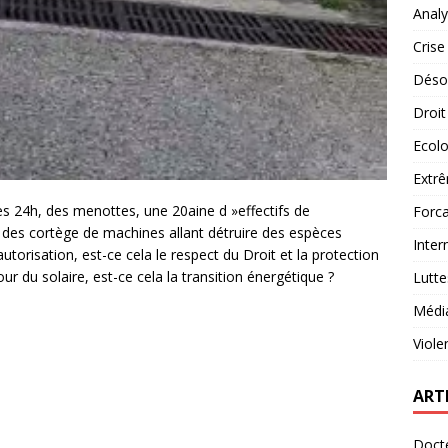
Analy
Crise
Désob
Droit
Ecolo
Extrê
 24h, des menottes, une 20aine d »effectifs de
Forca
 des cortège de machines allant détruire des espèces
Inter
autorisation, est-ce cela le respect du Droit et la protection
ur du solaire, est-ce cela la transition énergétique ?
Lutte
Médi
Viole
ART
Docte