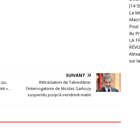
(14 5
La le
Macr
Pour 
du Pr
LA F
RÉVO
Alexa
sur l
SUIVANT
t pu
Rétractation de Takieddine:
mité »…
l’interrogatoire de Nicolas Sarkozy
suspendu jusqu’à vendredi matin