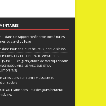
MENTAIRES
n T.
dans
Un rapport confidentiel met à nu les
nes du cartel de l’eau
o
dans
Pour des jours heureux, par Ghislaine.
FICATION ET CHUTE DE L’AUTONOMIE : LES
S JAUNES – Les gilets jaunes de forcalquier
dans
ANCE INSOUMISE, LE FASCISME ET LA
UTION (1/3)
n Gilles
dans
Iran : entre massacre et
ution sociale
ILLON Eliane
dans
Pour des jours heureux,
hislaine.