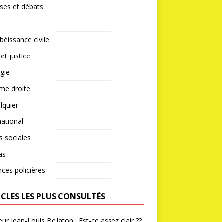
ses et débats
éissance civile
 et justice
gie
me droite
lquier
national
s sociales
as
nces policières
ICLES LES PLUS CONSULTÉS
ur Jean-Louis Bellaton : Est-ce assez clair ??