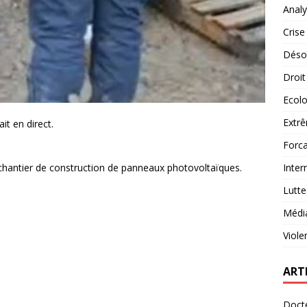
Analy
Crise
Désob
Droit
Ecolo
Extrê
it en direct.
Forca
chantier de construction de panneaux photovoltaïques.
Inter
Lutte
Médi
Viole
ART
Docte