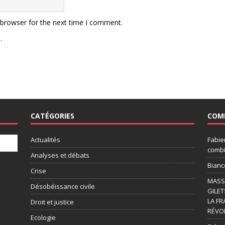
 browser for the next time I comment.
.
CATÉGORIES
COM
Actualités
Fabie
combi
Analyses et débats
Bianc
Crise
MASSI
Désobéissance civile
GILET
LA FR
Droit et justice
RÉVOL
Ecologie