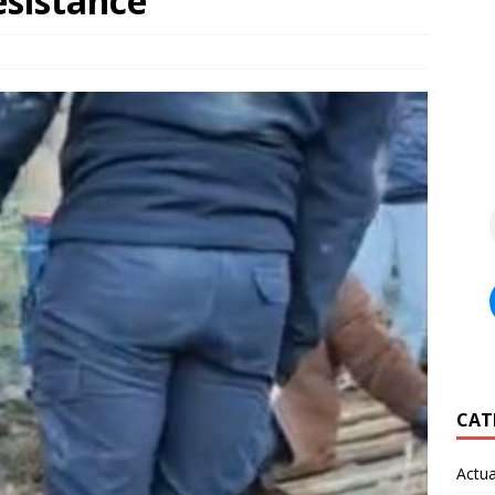
ésistance
CAT
Actua