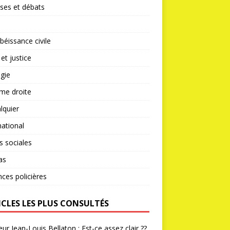
ses et débats
éissance civile
 et justice
gie
me droite
lquier
national
s sociales
as
nces policières
ICLES LES PLUS CONSULTÉS
ur Jean-Louis Bellaton : Est-ce assez clair ??