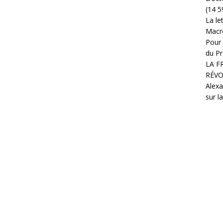
(14 5
La le
Macr
Pour 
du Pr
LA F
RÉVO
Alexa
sur l