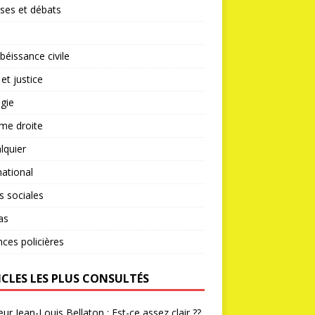
ses et débats
éissance civile
 et justice
gie
me droite
lquier
national
s sociales
as
nces policières
ICLES LES PLUS CONSULTÉS
ur Jean-Louis Bellaton : Est-ce assez clair ??