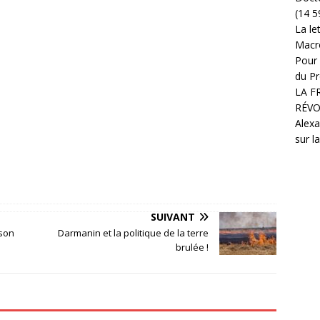
(14 5
La le
Macr
Pour 
du Pr
LA F
RÉVO
Alexa
sur l
SUIVANT
 son
Darmanin et la politique de la terre
brulée !