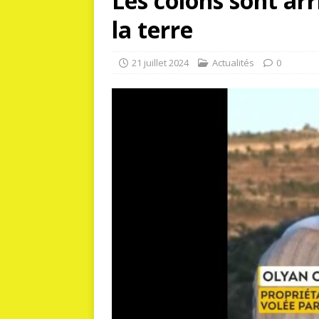
Les colons sont arr
la terre
21 juillet 2024
Actualités
0