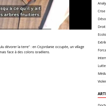
Analy
Crise
Désob
Droit
Ecolo
Extrê
ulu dévorer la terre” : en Cisjordanie occupée, un village
Forca
ais face à des colons israéliens.
Inter
Lutte
Médi
Viole
ART
Docte