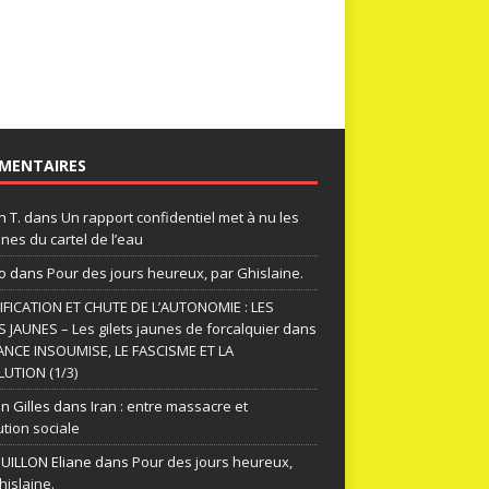
MENTAIRES
n T.
dans
Un rapport confidentiel met à nu les
nes du cartel de l’eau
o
dans
Pour des jours heureux, par Ghislaine.
FICATION ET CHUTE DE L’AUTONOMIE : LES
S JAUNES – Les gilets jaunes de forcalquier
dans
ANCE INSOUMISE, LE FASCISME ET LA
UTION (1/3)
n Gilles
dans
Iran : entre massacre et
ution sociale
ILLON Eliane
dans
Pour des jours heureux,
hislaine.