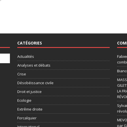
CATÉGORIES
COM
Actualités
Fabie
combi
Analyses et débats
Bianc
Crise
MASSI
Désobéissance civile
GILET
LA FR
Droit et justice
RÉVOL
Ecologie
Sylvai
Extrême droite
révol
Forcalquier
MEVOU
par G
International