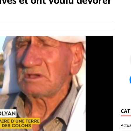
ivés et ont voulu dévorer
CAT
Actua