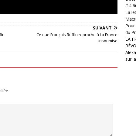
(14 6
La le
Macr
Pour 
SUIVANT
du Pr
fin
Ce que François Ruffin reproche à La France
LA F
insoumise
RÉVO
Alexa
sur l
liée.