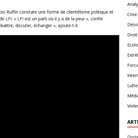
Analy
çois Ruffin constate une forme de clientélisme politique et
Crise
 LFI. « LFI est un parti où il y a de la peur », confie
Désob
battre, discuter, échanger », ajoute-t-il.
Droit
Ecolo
Extrê
Forca
Inter
Lutte
Médi
Viole
ART
Docte