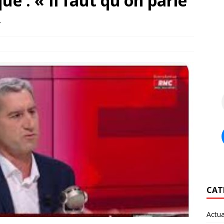
ue : « Il faut qu’on parle
»
CAT
Actua