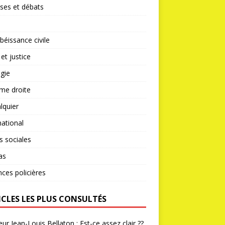
ses et débats
éissance civile
 et justice
gie
me droite
lquier
national
s sociales
as
nces policières
ICLES LES PLUS CONSULTÉS
ur Jean-Louis Bellaton : Est-ce assez clair ??