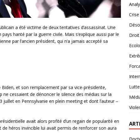
Analy
Crise
Désob
blicain a été victime de deux tentatives d’assassinat. Une
un pays hanté par la guerre civile. Mais s’explique aussi par le
Droit
ienne par l’ancien président, qui n’a jamais accepté sa
Ecolo
Extrê
Forca
Inter
Lutte
oe Biden, et son remplacement par sa vice-présidente,
 ne cessaient de dénoncer le silence des médias sur la
Médi
 13 juillet en Pennsylvanie en plein meeting et dont l’auteur –
Viole
présidentielle avait alors profité d’un regain de popularité en
ART
t de héros invincible lui avait permis de renforcer son aura
Docte