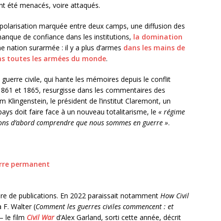
ont été menacés, voire attaqués.
une polarisation marquée entre deux camps, une diffusion des
anque de confiance dans les institutions,
la domination
ne nation surarmée : il y a plus d’armes
dans les mains de
ns toutes les armées du monde
.
guerre civile, qui hante les mémoires depuis le conflit
1861 et 1865, resurgisse dans les commentaires des
om Klingenstein, le président de l’institut Claremont, un
pays doit faire face à un nouveau totalitarisme, le
« régime
ons d’abord comprendre que nous sommes en guerre »
.
erre permanent
e de publications. En 2022 paraissait notamment
How Civil
F. Walter (
Comment les guerres civiles commencent : et
– le film
Civil War
d’Alex Garland, sorti cette année, décrit