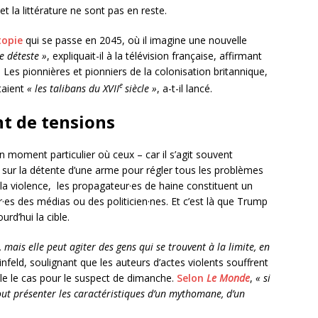
 la littérature ne sont pas en reste.
topie
qui se passe en 2045, où il imagine une nouvelle
se
déteste »
, expliquait-il à la télévision française, affirmant
 Les pionnières et pionniers de la colonisation britannique,
e
taient
« les talibans du XVII
siècle »
, a-t-il lancé.
t de tensions
n moment particulier où ceux – car il s’agit souvent
r sur la détente d’une arme pour régler tous les problèmes
à la violence, les propagateur·es de haine constituent un
·es des médias ou des politicien·nes. Et c’est là que Trump
urd’hui la cible.
 mais elle peut agiter des gens qui se trouvent à la limite, en
infeld, soulignant que les auteurs d’actes violents souffrent
le le cas pour le suspect de dimanche.
Selon
Le Monde
,
« s
i
tout présenter les caractéristiques d’un mythomane, d’un