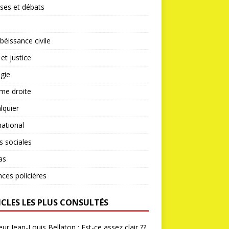
ses et débats
éissance civile
 et justice
gie
me droite
lquier
national
s sociales
as
nces policières
ICLES LES PLUS CONSULTÉS
ur Jean-Louis Bellaton : Est-ce assez clair ??