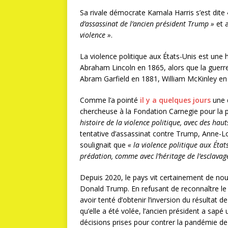
Sa rivale démocrate Kamala Harris s’est dite
d’assassinat de l’ancien président Trump »
et 
violence »
.
La violence politique aux États-Unis est une 
Abraham Lincoln en 1865, alors que la guerre
Abram Garfield en 1881, William McKinley en
Comme l’a pointé
il y a quelques jours
une d
chercheuse à la Fondation Carnegie pour la pa
histoire de la violence politique, avec des haut
tentative d’assassinat contre Trump, Anne-Lo
soulignait que
« l
a violence politique aux État
prédation, comme avec l’héritage de l’esclavage 
Depuis 2020, le pays vit certainement de nouv
Donald Trump. En refusant de reconnaître le r
avoir tenté d’obtenir l’inversion du résultat d
qu’elle a été volée, l’ancien président a sapé
décisions prises pour contrer la pandémie de 