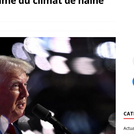
ime du climat de haine
CAT
Actua