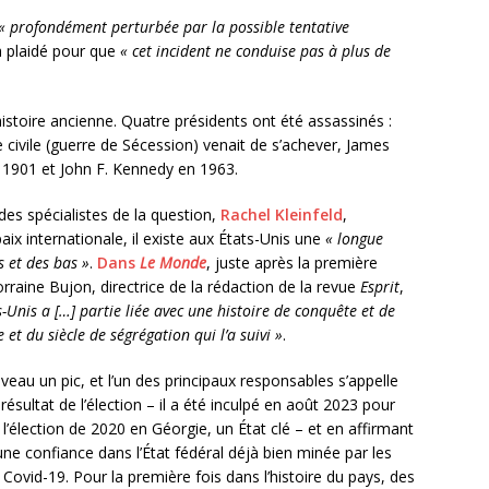
« profondément perturbée par la possible tentative
a plaidé pour que
« cet incident ne conduise pas à plus de
histoire ancienne. Quatre présidents ont été assassinés :
 civile (guerre de Sécession) venait de s’achever, James
 1901 et John F. Kennedy en 1963.
es spécialistes de la question,
Rachel Kleinfeld
,
ix internationale, il existe aux États-Unis une
« longue
s et des bas »
.
Dans
Le Monde
, juste après la première
rraine Bujon, directrice de la rédaction de la revue
Esprit
,
s-Unis a […] partie liée avec une histoire de conquête et de
et du siècle de ségrégation qui l’a suivi »
.
eau un pic, et l’un des principaux responsables s’appelle
ésultat de l’élection – il a été inculpé en août 2023 pour
e l’élection de 2020 en Géorgie, un État clé – et en affirmant
 une confiance dans l’État fédéral déjà bien minée par les
Covid-19. Pour la première fois dans l’histoire du pays, des