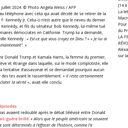
(14 6
juillet 2024.
© Photo Angela Weiss / AFP
La le
 téléphone avec celui qui avait décidé de se retirer de la
Macr
 F. Kennedy Jr. Celui-ci n’est autre que le neveu du dernier
Pour 
d Kennedy, et fils du sénateur Bob Kennedy, lui-même tué
du Pr
primaires démocrates en Californie. Trump lui a demandé,
LA F
ille Kennedy :
« Est-ce que vous croyez en Dieu ? » « Je lui ai
RÉVO
i, maintenant”. »
Alexa
sur l
tre Donald Trump et Kamala Harris, la femme du premier,
ève et étrange dans laquelle, sur le mode complotiste, elle
 la tentative d’assassinat et se demandait pourquoi aucun
eur des tirs avant le rassemblement.
« Il reste certainement
later la vérité »
, avait-elle conclu.
épisodes
as avaient redoublé après le débat télévisé entre Donald
it guère brillé
.
« Alors que le peuple américain se souvient
 sont déterminés à l’effacer de l’histoire, comme l’a