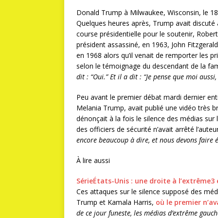
Donald Trump à Milwaukee, Wisconsin, le 18 
Quelques heures après, Trump avait discuté au
course présidentielle pour le soutenir, Robert
président assassiné, en 1963, John Fitzgeral
en 1968 alors qu’il venait de remporter les 
selon le témoignage du descendant de la fam
dit : “Oui.” Et il a dit : “Je pense que moi auss
Peu avant le premier débat mardi dernier en
Melania Trump, avait publié une vidéo très br
dénonçait à la fois le silence des médias sur
des officiers de sécurité n’avait arrêté l’aut
encore beaucoup à dire, et nous devons faire éc
À lire aussi
Série
États-Unis : une droite à l’extrême
3 
Ces attaques sur le silence supposé des médi
Trump et Kamala Harris,
où le premier n’ava
de ce jour funeste, les médias d’extrême gauche