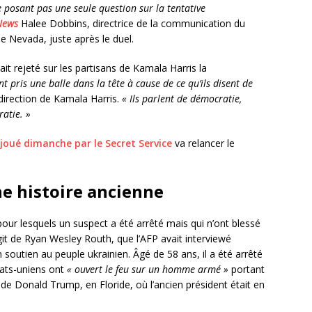
 posant pas une seule question sur la tentative
News
Halee Dobbins, directrice de la communication du
le Nevada, juste après le duel.
t rejeté sur les partisans de Kamala Harris la
t pris une balle dans la tête à cause de ce qu’ils disent de
n direction de Kamala Harris.
« Ils parlent de démocratie,
atie. »
éjoué dimanche par le Secret Service
va relancer le
ne histoire ancienne
 pour lesquels un suspect a été arrêté mais qui n’ont blessé
git de Ryan Wesley Routh, que l’AFP avait interviewé
n soutien au peuple ukrainien. Âgé de 58 ans, il a été arrêté
tats-uniens ont
« ouvert le feu sur un homme armé »
portant
f de Donald Trump, en Floride, où l’ancien président était en