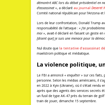
démontré ABC lors du débat présidentiel en ne
d’assassinat »
, a déclaré
au journal
Deseret 
Comité national républicain pour l’Arizona et 
Lors de leur confrontation, Donald Trump avai
responsabilité de l’attaque :
« J’ai probablemen
moi »
, avait-il déclaré en faisant un geste e
[disent que] je suis une menace pour la démocr
Nul doute que
la tentative d’assassinat d
maelstrom politique et médiatique.
La violence politique, u
Le FBI a annoncé
« enquêter »
sur ces faits,
personne. Selon les médias américains, il s’a
en 2022 à Kyiv (Ukraine), où il s’était rendu e
après que des agents des services secrets é
un fusil de type AK-47 près du terrain de gol
train de jouer, dimanche 15 septembre.