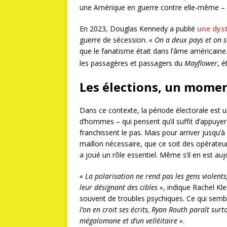
une Amérique en guerre contre elle-même – et
En 2023, Douglas Kennedy a publié
une dys
guerre de sécession.
« On a deux pays et on 
que le fanatisme était dans l’âme américaine.
les passagères et passagers du
Mayflower
, é
Les élections, un momen
Dans ce contexte, la période électorale est u
d’hommes – qui pensent qu’il suffit d’appuye
franchissent le pas. Mais pour arriver jusqu’
maillon nécessaire, que ce soit des opérateur
a joué un rôle essentiel. Même s’il en est aujo
« La polarisation ne rend pas les gens violents,
leur désignant des cibles »
, indique Rachel Kle
souvent de troubles psychiques. Ce qui semb
l’on en croit ses écrits, Ryan Routh paraît sur
mégalomane et d’un velléitaire »
.