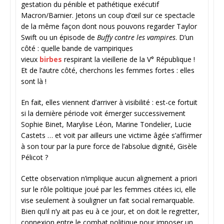
gestation du pénible et pathétique exécutif
Macron/Barnier. Jetons un coup d’œil sur ce spectacle
de la même façon dont nous pouvons regarder Taylor
Swift ou un épisode de
Buffy contre les vampires
. D’un
côté : quelle bande de vampiriques
vieux
birbes
respirant la vieillerie de la V° République !
Et de l’autre côté, cherchons les femmes fortes : elles
sont là !
En fait, elles viennent d’arriver à visibilité : est-ce fortuit
si la dernière période voit émerger successivement
Sophie Binet, Marylise Léon, Marine Tondelier, Lucie
Castets … et voit par ailleurs une victime âgée s’affirmer
à son tour par la pure force de l’absolue dignité, Gisèle
Pélicot ?
Cette observation n’implique aucun alignement a priori
sur le rôle politique joué par les femmes citées ici, elle
vise seulement à souligner un fait social remarquable.
Bien qu’il n’y ait pas eu à ce jour, et on doit le regretter,
connexion entre le combat politique pour imposer un