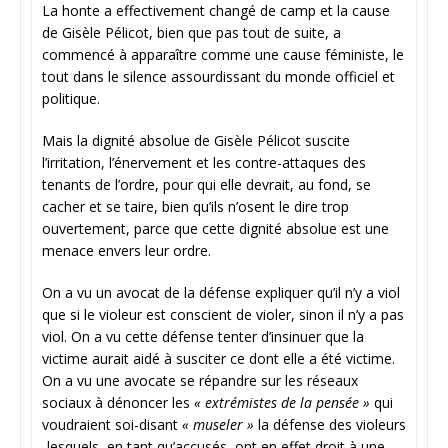
La honte a effectivement changé de camp et la cause
de Gisèle Pélicot, bien que pas tout de suite, a
commencé à apparaître comme une cause féministe, le
tout dans le silence assourdissant du monde officiel et
politique.
Mais la dignité absolue de Gisèle Pélicot suscite
l’irritation, l’énervement et les contre-attaques des
tenants de l’ordre, pour qui elle devrait, au fond, se
cacher et se taire, bien qu’ils n’osent le dire trop
ouvertement, parce que cette dignité absolue est une
menace envers leur ordre.
On a vu un avocat de la défense expliquer qu’il n’y a viol
que si le violeur est conscient de violer, sinon il n’y a pas
viol. On a vu cette défense tenter d’insinuer que la
victime aurait aidé à susciter ce dont elle a été victime.
On a vu une avocate se répandre sur les réseaux
sociaux à dénoncer les
« extrémistes de la pensée »
qui
voudraient soi-disant
« museler »
la défense des violeurs
-lesquels, en tant qu’accusés, ont en effet droit à une