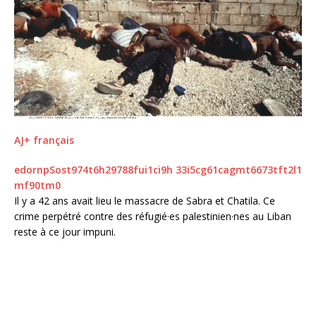
AJ+ français
e
d
o
r
n
p
S
o
s
t
9
7
4
t
6
h
2
9
7
8
8
f
u
i
1
c
i
9
h
3
3
i
5
c
g
6
1
c
a
g
m
t
6
6
7
3
t
f
t
2
l
1
m
f
9
0
t
m
0
Il y a 42 ans avait lieu le massacre de Sabra et Chatila. Ce
crime perpétré contre des réfugié·es palestinien·nes au Liban
reste à ce jour impuni.