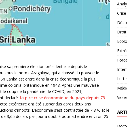
Analy
Crise
Désob
Droit
Ecolo
Extrê
Forca
ise sa première élection présidentielle depuis le
Inter
nu sous le nom d’Aragalaya, qui a chassé du pouvoir le
Lutte
ri Lanka est entré dans la crise économique la plus
ime colonial britannique en 1948. Après une mauvaise
Médi
et le coup de la pandémie de COVID, en 2021,
Viole
ent déclaré
la pire crise économique du pays depuis 73
ette extérieure ont été suspendus après deux ans
uctions d’impôts. L’économie s’est contractée de 7,8 % et le
ART
e 3,65 dollars par jour a doublé pour atteindre environ 25
Docte