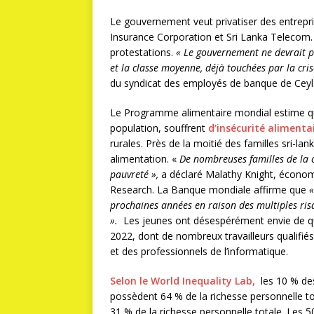
Le gouvernement veut privatiser des entrepri
Insurance Corporation et Sri Lanka Telecom.
protestations.
« Le gouvernement ne devrait pa
et la classe moyenne, déjà touchées par la cri
du syndicat des employés de banque de Ceyl
Le Programme alimentaire mondial estime que 8
population, souffrent
d’insécurité alimenta
rurales. Près de la moitié des familles sri-la
alimentation. «
De nombreuses familles de la 
pauvreté »,
a déclaré Malathy Knight, économi
Research. La Banque mondiale affirme que
«
prochaines années en raison des multiples ri
».
Les jeunes ont désespérément envie de quitt
2022, dont de nombreux travailleurs qualif
et des professionnels de l’informatique.
Selon le World Inequality Lab,
les 10 % des
possèdent 64 % de la richesse personnelle to
31 % de la richesse personnelle totale. Les 