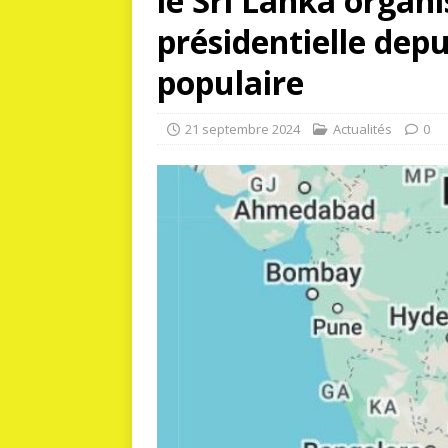
le Sri Lanka organi
présidentielle dep
populaire
21 septembre 2024
Actualités
0