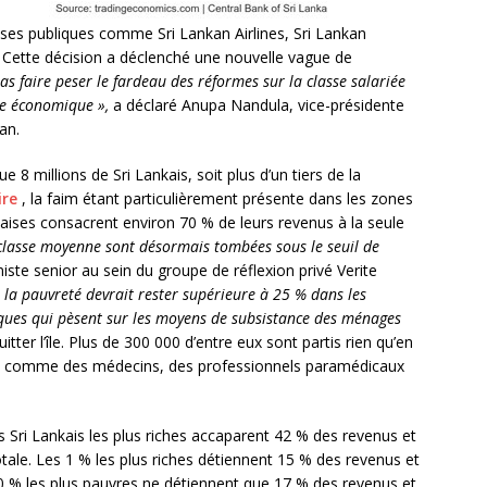
ses publiques comme Sri Lankan Airlines, Sri Lankan
 Cette décision a déclenché une nouvelle vague de
s faire peser le fardeau des réformes sur la classe salariée
se économique »,
a déclaré Anupa Nandula, vice-présidente
an.
 millions de Sri Lankais, soit plus d’un tiers de la
ire
, la faim étant particulièrement présente dans les zones
nkaises consacrent environ 70 % de leurs revenus à la seule
classe moyenne sont désormais tombées sous le seuil de
ste senior au sein du groupe de réflexion privé Verite
 la pauvreté devrait rester supérieure à 25 % dans les
sques qui pèsent sur les moyens de subsistance des ménages
er l’île. Plus de 300 000 d’entre eux sont partis rien qu’en
iés comme des médecins, des professionnels paramédicaux
 Sri Lankais les plus riches accaparent 42 % des revenus et
tale. Les 1 % les plus riches détiennent 15 % des revenus et
50 % les plus pauvres ne détiennent que 17 % des revenus et