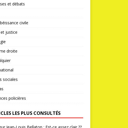
ses et débats
éissance civile
 et justice
gie
me droite
lquier
national
s sociales
as
nces policières
ICLES LES PLUS CONSULTÉS
ur Jean-Louis Bellaton : Est-ce assez clair ??