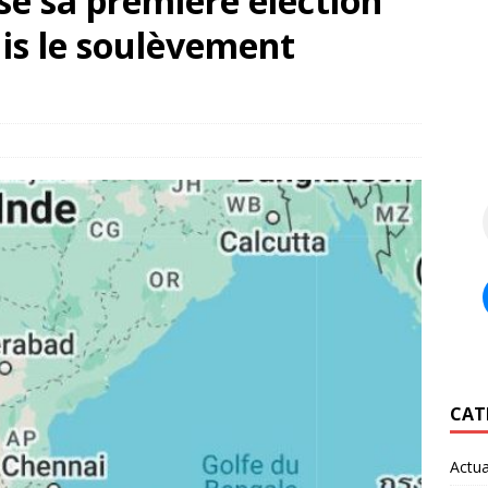
se sa première élection
uis le soulèvement
CAT
Actua