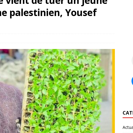
e vient de tuer un jeune
e palestinien, Yousef
CAT
Actua