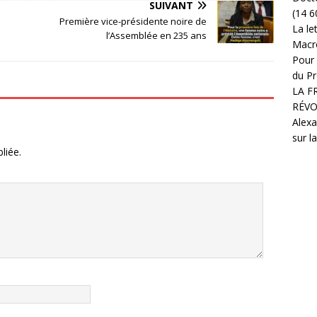
SUIVANT
(14 6
Première vice-présidente noire de
La le
l’Assemblée en 235 ans
Macr
Pour 
du Pr
LA F
RÉVO
Alexa
sur l
liée.