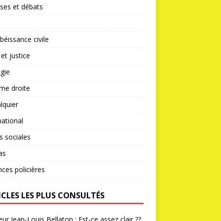
ses et débats
éissance civile
 et justice
gie
me droite
lquier
national
s sociales
as
nces policières
ICLES LES PLUS CONSULTÉS
ur Jean-Louis Bellaton : Est-ce assez clair ??