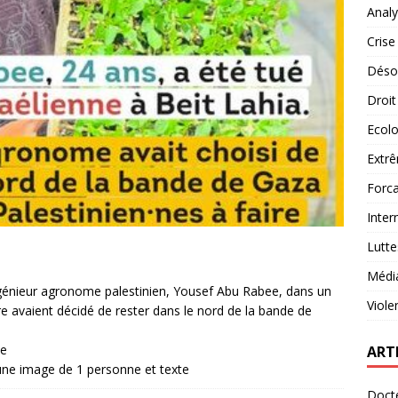
Analy
Crise
Désob
Droit
Ecolo
Extrê
Forca
Inter
Lutte
Médi
ingénieur agronome palestinien, Yousef Abu Rabee, dans un
Viole
e avaient décidé de rester dans le nord de la bande de
ART
Docte