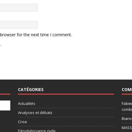
 browser for the next time I comment.
.
CATÉGORIES
COM
Actualités
Fabie
combi
Analyses et débats
Bianc
Crise
MASSI
Désobéissance civile