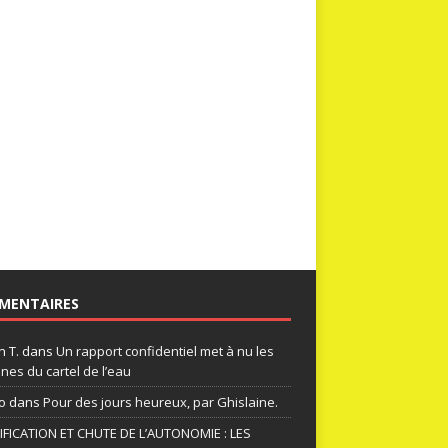
MENTAIRES
n T.
dans
Un rapport confidentiel met à nu les
nes du cartel de l’eau
o
dans
Pour des jours heureux, par Ghislaine.
FICATION ET CHUTE DE L’AUTONOMIE : LES