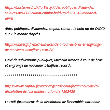
https://basta.media/Allo-
Bercy-Aides-publiques-
dividendes-
salaires-des-PDG-
climat-emploi-hold-up-du-
CAC40-monde-d-
apres
Aides publiques, dividendes, emploi, climat : le hold-up du CAC40
sur « le monde d’après
https://unitecgt.fr/michelin-
licencie-a-tour-de-bras-et-
engrange-
de-nouveaux-
benefices-records/
Gavé de subventions publiques, Michelin licencie à tour de bras
et engrange de nouveaux bénéfices record
s
******************************
*******
https://www.capital.fr/votre-
argent/le-cout-faramineux-de-
la-
dissolution-de-lassemblee-
nationale-1502420
Le coût faramineux de la dissolution de l’assemblée nationale