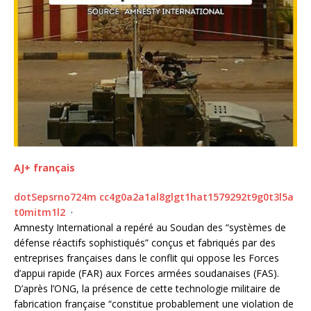
AJ+ français
d
o
t
S
e
p
s
r
n
o
7
2
4
m
c
c
4
g
0
a
2
a
1
a
l
8
g
l
g
t
1
h
a
t
1
5
7
9
2
9
2
t
9
g
0
t
3
l
5
a
t
0
m
i
t
m
1
l
2
·
Amnesty International a repéré au Soudan des “systèmes de
défense réactifs sophistiqués” conçus et fabriqués par des
entreprises françaises dans le conflit qui oppose les Forces
d’appui rapide (FAR) aux Forces armées soudanaises (FAS).
D’après l’ONG, la présence de cette technologie militaire de
fabrication française “constitue probablement une violation de