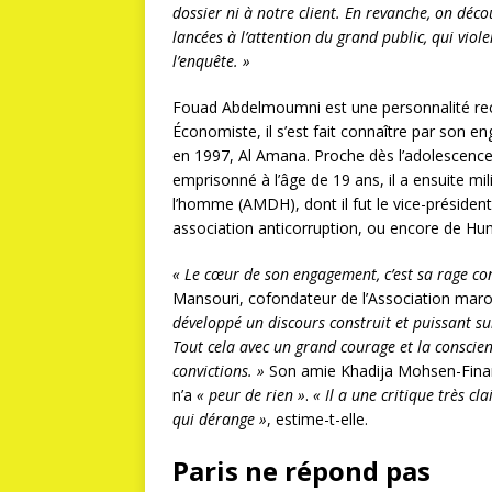
dossier ni à notre client. En revanche, on dé
lancées à l’attention du grand public, qui vio
l’enquête. »
Fouad Abdelmoumni est une personnalité recon
Économiste, il s’est fait connaître par son 
en 1997, Al Amana. Proche dès l’adolescenc
emprisonné à l’âge de 19 ans, il a ensuite mi
l’homme (AMDH), dont il fut le vice-président
association anticorruption, ou encore de H
« Le cœur de son engagement, c’est sa rage cont
Mansouri, cofondateur de l’Association maroc
développé un discours construit et puissant sur
Tout cela avec un grand courage et la conscienc
convictions. »
Son amie Khadija Mohsen-Finan, 
n’a
« peur de rien »
.
« Il a une critique très c
qui dérange »
, estime-t-elle.
Paris ne répond pas