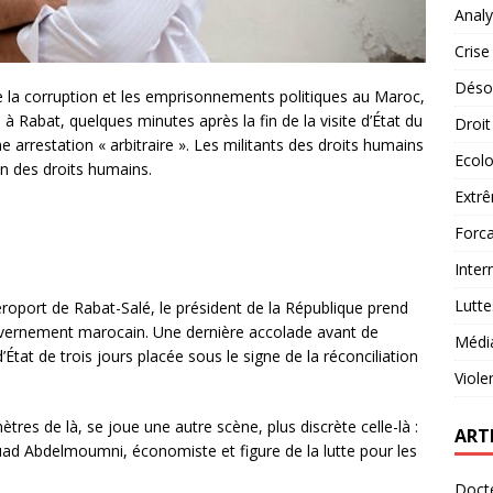
Analy
Crise
Désob
e la corruption et les emprisonnements politiques au Maroc,
à Rabat, quelques minutes après la fin de la visite d’État du
Droit
 arrestation « arbitraire ». Les militants des droits humains
Ecolo
on des droits humains.
Extrê
Forca
Inter
Lutte
éroport de Rabat-Salé, le président de la République prend
vernement marocain. Une dernière accolade avant de
Médi
’État de trois jours placée sous le signe de la réconciliation
Viole
tres de là, se joue une autre scène, plus discrète celle-là :
ART
ouad Abdelmoumni, économiste et figure de la lutte pour les
Docte