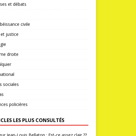
ses et débats
éissance civile
 et justice
gie
me droite
lquier
national
s sociales
as
nces policières
ICLES LES PLUS CONSULTÉS
ur Jean-Louis Bellaton : Est-ce assez clair ??