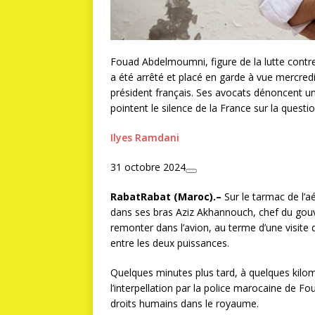
Fouad Abdelmoumni, figure de la lutte contr
a été arrêté et placé en garde à vue mercredi 
président français. Ses avocats dénoncent une
pointent le silence de la France sur la questi
Ilyes Ramdani
31 octobre 2024
R
abat
Rabat
(Maroc).–
Sur le tarmac de l’a
dans ses bras Aziz Akhannouch, chef du gou
remonter dans l’avion, au terme d’une visite d
entre les deux puissances.
Quelques minutes plus tard, à quelques kilomè
l’interpellation par la police marocaine de F
droits humains dans le royaume.