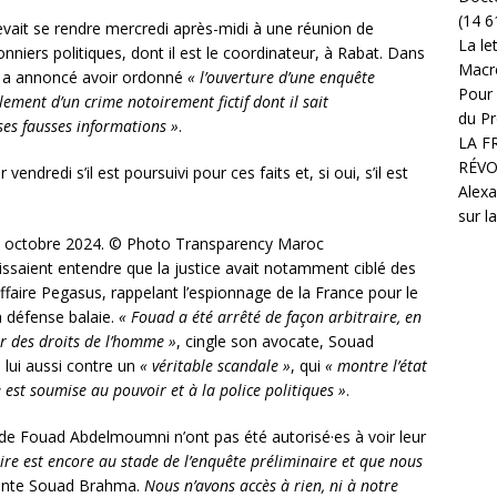
(14 6
t se rendre mercredi après-midi à une réunion de
La le
nniers politiques, dont il est le coordinateur, à Rabat. Dans
Macr
 a annoncé avoir ordonné
« l’ouverture d’une enquête
Pour 
lement d’un crime notoirement fictif dont il sait
du Pr
es fausses informations »
.
LA F
RÉVO
vendredi s’il est poursuivi pour ces faits et, si oui, s’il est
Alexa
sur l
0 octobre 2024.
© Photo Transparency Maroc
issaient entendre que la justice avait notamment ciblé des
faire Pegasus, rappelant l’espionnage de la France pour le
 défense balaie.
« Fouad a été arrêté de façon arbitraire, en
ur des droits de l’homme »
, cingle son avocate, Souad
 lui aussi contre un
« véritable scandale »
, qui
« montre l’état
e est soumise au pouvoir et à la police politiques »
.
 de Fouad Abdelmoumni n’ont pas été autorisé·es à voir leur
ire est encore au stade de l’enquête préliminaire et que nous
onte Souad Brahma.
Nous n’avons accès à rien, ni à notre