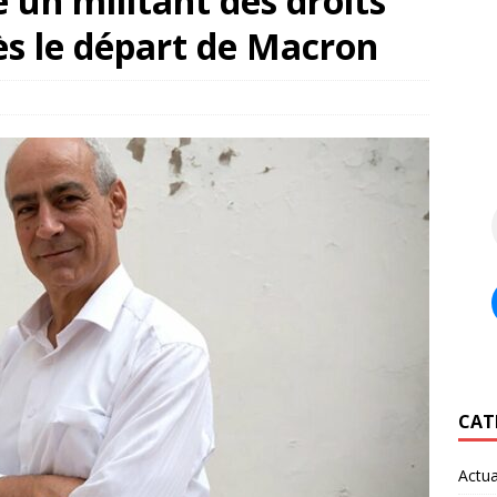
 un militant des droits
ès le départ de Macron
CAT
Actua