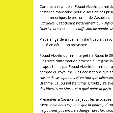
Comme un symbole, Fouad Abdelmoumni devai
l’instance marocaine pour le soutien des priso
un communiqué, le procureur de Casablanca
judiciaire »
, l’accusant notamment du
« signa
l’inexistence »
et de la
« diffusion de nombreus
Placé en garde à vue, le militant devrait savoir 
placé en détention provisoire.
Fouad Abdelmoumni, interpellé à Rabat le 3
Des sites d’information proches du régime la
propos tenus par Fouad Abdelmoumni sur l’af
compte du royaume. Des accusations que sa
raison de ses opinions et en tant que défense
Brahma. Le journaliste Omar Brouksy s’élève
des libertés au Maroc et à quel point la justic
Présent·es à Casablanca jeudi, les avocat·es
client.
« On nous explique que la police judicia
ne pouvons pas encore échanger avec lui
, rac