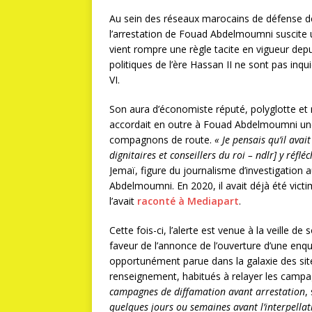
Au sein des réseaux marocains de défense de
l’arrestation de Fouad Abdelmoumni suscite u
vient rompre une règle tacite en vigueur dep
politiques de l’ère Hassan II ne sont pas in
VI.
Son aura d’économiste réputé, polyglotte et
accordait en outre à Fouad Abdelmoumni une
compagnons de route.
« Je pensais qu’il ava
dignitaires et conseillers du roi – ndlr] y réflé
Jemaï, figure du journalisme d’investigation
Abdelmoumni. En 2020, il avait déjà été vict
l’avait
raconté à Mediapart
.
Cette fois-ci, l’alerte est venue à la veille de
faveur de l’annonce de l’ouverture d’une enquê
opportunément parue dans la galaxie des sit
renseignement, habitués à relayer les camp
campagnes de diffamation avant arrestation
,
quelques jours ou semaines avant l’interpellat