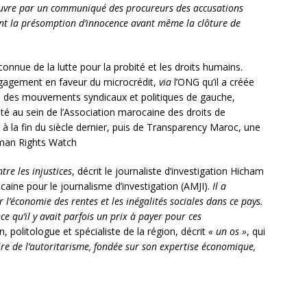
couvre par un communiqué des procureurs des accusations
lent la présomption d’innocence avant même la clôture de
nue de la lutte pour la probité et les droits humains.
engagement en faveur du microcrédit,
via
l’ONG qu’il a créée
e des mouvements syndicaux et politiques de gauche,
lité au sein de l’Association marocaine des droits de
 à la fin du siècle dernier, puis de Transparency Maroc, une
uman Rights Watch
re les injustices
, décrit le journaliste d’investigation Hicham
aine pour le journalisme d’investigation (AMJI).
Il a
 l’économie des rentes et les inégalités sociales dans ce pays.
e qu’il y avait parfois un prix à payer pour ces
politologue et spécialiste de la région, décrit
« un os »
, qui
laire de l’autoritarisme, fondée sur son expertise économique,