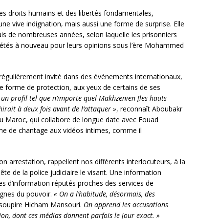
s droits humains et des libertés fondamentales,
ne vive indignation, mais aussi une forme de surprise. Elle
uis de nombreuses années, selon laquelle les prisonniers
quiétés à nouveau pour leurs opinions sous l’ère Mohammed
 régulièrement invité dans des événements internationaux,
 forme de protection, aux yeux de certains de ses
it un profil tel que n’importe quel Makhzenien [les hauts
chirait à deux fois avant de l’attaquer »
, reconnaît Aboubakr
 au Maroc, qui collabore de longue date avec Fouad
ime de chantage aux vidéos intimes, comme il
 son arrestation, rappellent nos différents interlocuteurs, à la
te de la police judiciaire le visant. Une information
es d’information réputés proches des services de
agnes du pouvoir.
« On a l’habitude, désormais, des
 soupire Hicham Mansouri.
On apprend les accusations
ion, dont ces médias donnent parfois le jour exact. »